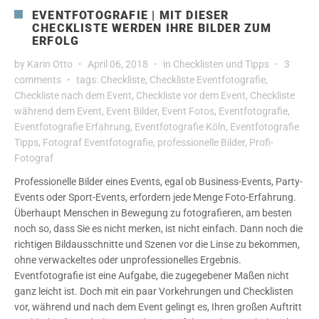
EVENTFOTOGRAFIE | MIT DIESER
CHECKLISTE WERDEN IHRE BILDER ZUM
ERFOLG
by
Karin Otto
April 06, 2018
in
Checklisten und Tipps
3
comments
tags:
Checkliste
,
Checkliste Eventfotografie
,
Checkliste nach dem Event
,
Checkliste vor dem Event
,
Checkliste
während dem Event
,
Event Bilder
,
Event Fotos
,
Eventfotografie
,
Eventfotografie Erfahrung
,
Eventfotografie Köln
,
Eventfotografie
Tipps
,
Fotograf Eventfotografie
,
professionelle Bilder
,
Profi-
Fotograf
Professionelle Bilder eines Events, egal ob Business-Events, Party-
Events oder Sport-Events, erfordern jede Menge Foto-Erfahrung.
Überhaupt Menschen in Bewegung zu fotografieren, am besten
noch so, dass Sie es nicht merken, ist nicht einfach. Dann noch die
richtigen Bildausschnitte und Szenen vor die Linse zu bekommen,
ohne verwackeltes oder unprofessionelles Ergebnis.
Eventfotografie ist eine Aufgabe, die zugegebener Maßen nicht
ganz leicht ist. Doch mit ein paar Vorkehrungen und Checklisten
vor, während und nach dem Event gelingt es, Ihren großen Auftritt