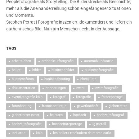
Peoplefotografie als Storytelling. Die Bilderstrecke als Geschichte,
mehr als die Aneinanderreihung schön eingefangener Situationen
und Momente.
Stephen Petrat | Fotografie inszeniert, dokumentiert und liefert ein
authentisches Bild. Nah am Menschen, echt in der Aussage.
TAGS
arbeitsleben
architekturfotografie
automobilindustrie
ballett
bilder
businessbilder
businessfotografie
businessfotos
businesshooting
checkliste
dokumentation
erinnerungen
event
eventfotografie
eventfotografie köln
fotograf
fotografie
fotoreportage
fotoshooting
france naturelle
gewerkschaft
globetrotter
globetrotter event
heiraten
hochzeit
hochzeitsfotograf
hochzeitsfotografie
hochzeitsreportage
ig metall
industrie
köln
les ballets trockadero de monte carlo