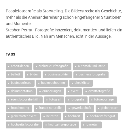
Peoplefotografie als Storytelling. Die Bilderstrecke als Geschichte,
mehr als die Aneinanderreihung schön eingefangener Situationen
und Momente.
Stephen Petrat | Fotografie inszeniert, dokumentiert und liefert ein
authentisches Bild. Nah am Menschen, echt in der Aussage.
TAGS
arbeitsleben
architekturfotografie
automobilindustrie
ballett
bilder
businessbilder
businessfotografie
businessfotos
businesshooting
checkliste
dokumentation
erinnerungen
event
eventfotografie
eventfotografie köln
fotograf
fotografie
fotoreportage
fotoshooting
france naturelle
gewerkschaft
globetrotter
globetrotter event
heiraten
hochzeit
hochzeitsfotograf
hochzeitsfotografie
hochzeitsreportage
ig metall