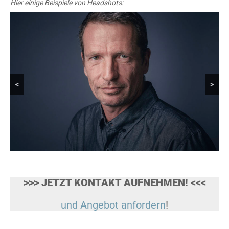
Hier einige Beispiele von Headshots:
<
>
>>> JETZT KONTAKT AUFNEHMEN! <<<
und Angebot anfordern
!