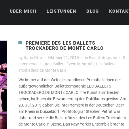
ÜBER MICH
LEISTUNGEN
BLOG
KONTAK
PREMIERE DES LES BALLETS
TROCKADERO DE MONTE CARLO
by
Karin Otto
Oktober 21, 2016
in
Eventfotografie
0
comments
tags:
Ballett
,
Eventfotografie
,
Les Ballets
Trockadero de Monte Carlo
Wo immer auf der Welt die grandiosen Primaballerinen der
außergewöhnlichen Ballettcompagnie LES BALLETS
TROCKADERO DE MONTE CARLO ihre Kunst zum Besten
geben, ist ihnen die Bewunderung des Publikums gewiss. Am
23. Juli 2013 gaben Sie Ihre Premiere in der Deutschen Oper
am Rhein in Düsseldorf. Profifotograf Stephen Petrat war
dabei und setzte die Balletttänzer des Les Ballets Trockadero
de Monte Carlo in Szene. Das New Yorker Ensemble brachte