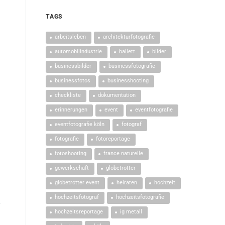
TAGS
arbeitsleben
architekturfotografie
automobilindustrie
ballett
bilder
businessbilder
businessfotografie
businessfotos
businesshooting
checkliste
dokumentation
erinnerungen
event
eventfotografie
eventfotografie köln
fotograf
fotografie
fotoreportage
fotoshooting
france naturelle
gewerkschaft
globetrotter
globetrotter event
heiraten
hochzeit
hochzeitsfotograf
hochzeitsfotografie
hochzeitsreportage
ig metall