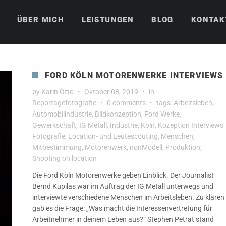
ÜBER MICH
LEISTUNGEN
BLOG
KONTAK
FORD KÖLN MOTORENWERKE INTERVIEWS
by
Karin Otto
Oktober 08, 2019
in
Reportagefotografie
0 comments
tags:
Arbeitsleben
,
Automobilindustrie
,
Bildkonzeption
,
Ford Werke
,
Gewerkschaft
,
IG Metall
,
Industrie
,
Köln
,
Kozeption Interviews
Fotografie
,
Location- und Leutescouting
,
Menschen
,
Mitbestimmung
,
Motorenwerk
,
nonModell
,
Produktion
,
Shooting on location
Die Ford Köln Motorenwerke geben Einblick. Der Journalist
Bernd Kupilas war im Auftrag der IG Metall unterwegs und
interviewte verschiedene Menschen im Arbeitsleben. Zu klären
gab es die Frage: „Was macht die Interessenvertretung für
Arbeitnehmer in deinem Leben aus?“ Stephen Petrat stand