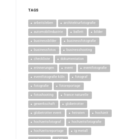
TAGS
arbeitsleben
architekturfotografie
automobilindustrie
ballett
bilder
businessbilder
businessfotografie
d
businessfotos
businesshooting
checkliste
dokumentation
erinnerungen
event
eventfotografie
eventfotografie köln
fotograf
fotografie
fotoreportage
fotoshooting
france naturelle
gewerkschaft
globetrotter
globetrotter event
heiraten
hochzeit
hochzeitsfotograf
hochzeitsfotografie
hochzeitsreportage
ig metall