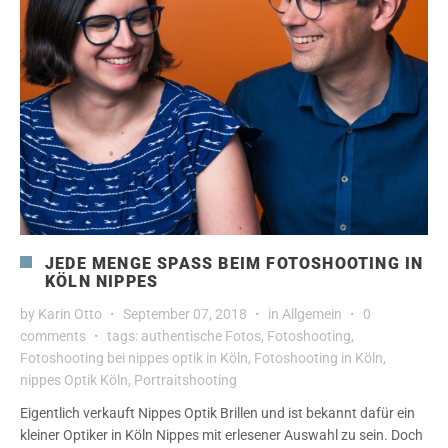
JEDE MENGE SPASS BEIM FOTOSHOOTING IN K
ÖLN NIPPES
by
Karin Otto
September 07, 2018
in
Allgemein
0
comments
tags:
authentische Fotos
,
Fotoshooting
,
Fotoshooting bei nippes optik in Köln
,
Fotoshooting in Köln
,
nippes Optik Köln
,
Portraitshooting
Eigentlich verkauft Nippes Optik Brillen und ist bekannt dafür ein
kleiner Optiker in Köln Nippes mit erlesener Auswahl zu sein. Doch