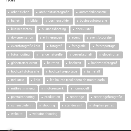
TAGS
arbeitsleben
architekturfotografie
automobilindustrie
ballett
bilder
businessbilder
businessfotografie
businessfotos
businesshooting
checkliste
dokumentation
erinnerungen
event
eventfotografie
eventfotografie köln
fotograf
fotografie
fotoreportage
fotoshooting
france naturelle
gewerkschaft
globetrotter
globetrotter event
heiraten
hochzeit
hochzeitsfotograf
hochzeitsfotografie
hochzeitsreportage
ig metall
industrie
köln
les ballets trockadero de monte carlo
mitbestimmung
motorenwerk
nonmodell
portraitshooting
produktion
reportage
reportagefotografie
schauspielerin
shooting
standesamt
stephen petrat
website
website-shooting