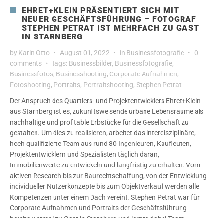
EHRET+KLEIN PRÄSENTIERT SICH MIT
NEUER GESCHÄFTSFÜHRUNG – FOTOGRAF
STEPHEN PETRAT IST MEHRFACH ZU GAST
IN STARNBERG
by
Karin Otto
August 01, 2022
in
Businessfotografie
0
comments
tags:
Businessbilder
,
Businessfotografie
,
Businessfotos
,
Businesshooting
,
Corporate Aufnahmen
,
Fotoshooting
,
Portraits
,
Portraitshooting
,
Stephen Petrat
Der Anspruch des Quartiers- und Projektentwicklers Ehret+Klein
aus Starnberg ist es, zukunftsweisende urbane Lebensräume als
nachhaltige und profitable Erbstücke für die Gesellschaft zu
gestalten. Um dies zu realisieren, arbeitet das interdisziplinäre,
hoch qualifizierte Team aus rund 80 Ingenieuren, Kaufleuten,
Projektentwicklern und Spezialisten täglich daran,
Immobilienwerte zu entwickeln und langfristig zu erhalten. Vom
aktiven Research bis zur Baurechtschaffung, von der Entwicklung
individueller Nutzerkonzepte bis zum Objektverkauf werden alle
Kompetenzen unter einem Dach vereint. Stephen Petrat war für
Corporate Aufnahmen und Portraits der Geschäftsführung