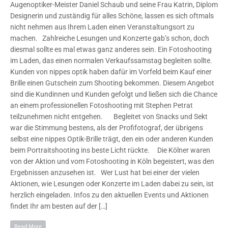
Augenoptiker-Meister Daniel Schaub und seine Frau Katrin, Diplom
Designerin und zuständig für alles Schöne, lassen es sich oftmals
nicht nehmen aus Ihrem Laden einen Veranstaltungsort zu
machen. Zahlreiche Lesungen und Konzerte gab’s schon, doch
diesmal sollte es mal etwas ganz anderes sein. Ein Fotoshooting
im Laden, das einen normalen Verkaufssamstag begleiten sollte.
Kunden von nippes optik haben dafür im Vorfeld beim Kauf einer
Brille einen Gutschein zum Shooting bekommen. Diesem Angebot
sind die Kundinnen und Kunden gefolgt und ließen sich die Chance
an einem professionellen Fotoshooting mit Stephen Petrat
teilzunehmen nicht entgehen. Begleitet von Snacks und Sekt
war die Stimmung bestens, als der Profifotograf, der übrigens
selbst eine nippes Optik-Brille trägt, den ein oder anderen Kunden
beim Portraitshooting ins beste Licht rückte. Die Kölner waren
von der Aktion und vom Fotoshooting in Köln begeistert, was den
Ergebnissen anzusehen ist. Wer Lust hat bei einer der vielen
Aktionen, wie Lesungen oder Konzerte im Laden dabei zu sein, ist
herzlich eingeladen. Infos zu den aktuellen Events und Aktionen
findet Ihr am besten auf der […]
Read More