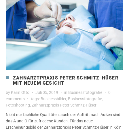
ZAHNARZTPRAXIS PETER SCHMITZ-HÜSER
MIT NEUEM GESICHT
by
Karin Otto
Juli 05, 2019
in
Businessfotografie
0
comments
tags:
Businessbilder
,
Businessfotografie
,
Fotoshooting
,
Zahnarztpraxis Peter Schmitz-Hüser
Nicht nur fachliche Qualitäten, auch der Auftritt nach Außen sind
das A und O für zufriedene Kunden. Für das neue
Erscheinungsbild der Zahnarztpraxis Peter Schmitz-Hüser in Köln