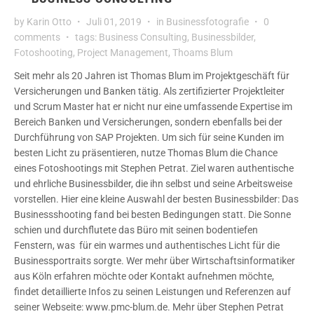
by
Karin Otto
Juli 01, 2019
in
Businessfotografie
0
comments
tags:
Business Consulting
,
Businessbilder
,
Fotoshooting
,
Project Management
,
Thoams Blum
Seit mehr als 20 Jahren ist Thomas Blum im Projektgeschäft für
Versicherungen und Banken tätig. Als zertifizierter Projektleiter
und Scrum Master hat er nicht nur eine umfassende Expertise im
Bereich Banken und Versicherungen, sondern ebenfalls bei der
Durchführung von SAP Projekten. Um sich für seine Kunden im
besten Licht zu präsentieren, nutze Thomas Blum die Chance
eines Fotoshootings mit Stephen Petrat. Ziel waren authentische
und ehrliche Businessbilder, die ihn selbst und seine Arbeitsweise
vorstellen. Hier eine kleine Auswahl der besten Businessbilder: Das
Businessshooting fand bei besten Bedingungen statt. Die Sonne
schien und durchflutete das Büro mit seinen bodentiefen
Fenstern, was für ein warmes und authentisches Licht für die
Businessportraits sorgte. Wer mehr über Wirtschaftsinformatiker
aus Köln erfahren möchte oder Kontakt aufnehmen möchte,
findet detaillierte Infos zu seinen Leistungen und Referenzen auf
seiner Webseite: www.pmc-blum.de. Mehr über Stephen Petrat