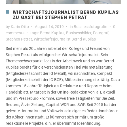
WIRTSCHAFTSJOURNALIST BERND KUPILAS
ZU GAST BEI STEPHEN PETRAT
by
Karin Otto
August 14, 2019
in
Businessfotografie
0
comments
tags:
Bernd Kupilas
,
Businessbilder
,
Fotograf
,
Stephen Petrat
,
Wirtschaftsjournalist Bernd Kupilas
Seit mehr als 20 Jahren arbeitet der Kollege und Freund von
Stephen Petrat als erfolgreicher Wirtschaftsjournalist. Sein
Themenschwerpunkt liegt in der Arbeitswelt und so war Bernd
Kupilas bereits für die verschiedensten Titel wie metallzeitung
(Mitgliederzeitschrift der IG Metall), vdi nachrichten, kompakt
(Mitgliederzeitschrift der IG BCE), Mitbestimmung etc. tätig. Dazu
kommen 15 Jahre Tätigkeit als Redakteur und Reporter beim
Handelsblatt, Mitarbeit in der Online-Redaktion von RTL aktuell
und im Pressebüro Fromme, sowei freie Tätigkeiten für Die Zeit,
Reuters, Ärzte Zeitung, Capital, WDR und SWF. Seit 2015 hat der
gelernte Journalist und Volkswirt sein eigenes Redaktionsbüro in
der Kölner Innenstadt. Er kümmert sich primär um große
redaktionelle Projekte, d.h. er übernimmt Ideenfindung,