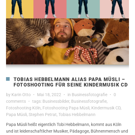
TOBIAS HEBBELMANN ALIAS PAPA MÜSLI –
FOTOSHOOTING FÜR SEINE KINDERMUSIK CD
by
Karin Otto
Mai 18, 2022
in
Businessfotografie
0
comments
tags:
Businessbilder
,
Businessfotografie
,
Fotoshooting Köln
,
Fotoshooting Papa Müsli
,
Kindermusik CD
,
Papa Müsli
,
Stephen Petrat
,
Tobias Hebbelmann
Papa Müsli heißt eigentlich Tobi Hebbelmann, kommt aus Köln
und ist leidenschaftlicher Musiker, Pädagoge, Bühnenmensch und