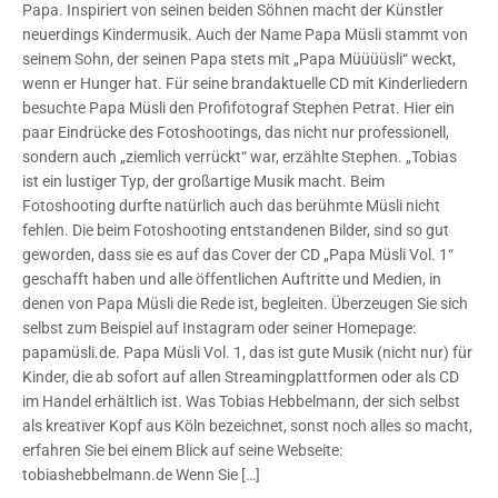
Papa. Inspiriert von seinen beiden Söhnen macht der Künstler
neuerdings Kindermusik. Auch der Name Papa Müsli stammt von
seinem Sohn, der seinen Papa stets mit „Papa Müüüüsli“ weckt,
wenn er Hunger hat. Für seine brandaktuelle CD mit Kinderliedern
besuchte Papa Müsli den Profifotograf Stephen Petrat. Hier ein
paar Eindrücke des Fotoshootings, das nicht nur professionell,
sondern auch „ziemlich verrückt“ war, erzählte Stephen. „Tobias
ist ein lustiger Typ, der großartige Musik macht. Beim
Fotoshooting durfte natürlich auch das berühmte Müsli nicht
fehlen. Die beim Fotoshooting entstandenen Bilder, sind so gut
geworden, dass sie es auf das Cover der CD „Papa Müsli Vol. 1“
geschafft haben und alle öffentlichen Auftritte und Medien, in
denen von Papa Müsli die Rede ist, begleiten. Überzeugen Sie sich
selbst zum Beispiel auf Instagram oder seiner Homepage:
papamüsli.de. Papa Müsli Vol. 1, das ist gute Musik (nicht nur) für
Kinder, die ab sofort auf allen Streamingplattformen oder als CD
im Handel erhältlich ist. Was Tobias Hebbelmann, der sich selbst
als kreativer Kopf aus Köln bezeichnet, sonst noch alles so macht,
erfahren Sie bei einem Blick auf seine Webseite:
tobiashebbelmann.de Wenn Sie […]