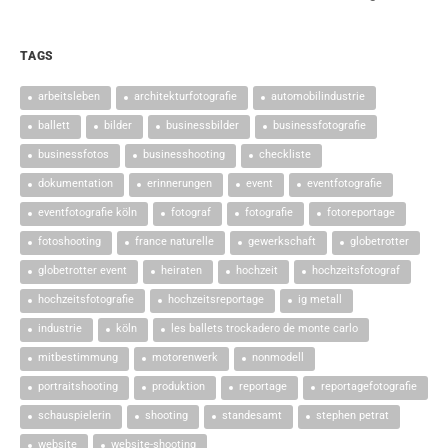
TAGS
arbeitsleben
architekturfotografie
automobilindustrie
ballett
bilder
businessbilder
businessfotografie
businessfotos
businesshooting
checkliste
dokumentation
erinnerungen
event
eventfotografie
eventfotografie köln
fotograf
fotografie
fotoreportage
fotoshooting
france naturelle
gewerkschaft
globetrotter
globetrotter event
heiraten
hochzeit
hochzeitsfotograf
hochzeitsfotografie
hochzeitsreportage
ig metall
industrie
köln
les ballets trockadero de monte carlo
mitbestimmung
motorenwerk
nonmodell
portraitshooting
produktion
reportage
reportagefotografie
schauspielerin
shooting
standesamt
stephen petrat
website
website-shooting