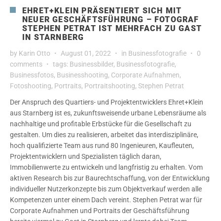
EHRET+KLEIN PRÄSENTIERT SICH MIT
NEUER GESCHÄFTSFÜHRUNG – FOTOGRAF
STEPHEN PETRAT IST MEHRFACH ZU GAST
IN STARNBERG
by
Karin Otto
August 01, 2022
in
Businessfotografie
0
comments
tags:
Businessbilder
,
Businessfotografie
,
Businessfotos
,
Businesshooting
,
Corporate Aufnahmen
,
Fotoshooting
,
Portraits
,
Portraitshooting
,
Stephen Petrat
Der Anspruch des Quartiers- und Projektentwicklers Ehret+Klein
aus Starnberg ist es, zukunftsweisende urbane Lebensräume als
nachhaltige und profitable Erbstücke für die Gesellschaft zu
gestalten. Um dies zu realisieren, arbeitet das interdisziplinäre,
hoch qualifizierte Team aus rund 80 Ingenieuren, Kaufleuten,
Projektentwicklern und Spezialisten täglich daran,
Immobilienwerte zu entwickeln und langfristig zu erhalten. Vom
aktiven Research bis zur Baurechtschaffung, von der Entwicklung
individueller Nutzerkonzepte bis zum Objektverkauf werden alle
Kompetenzen unter einem Dach vereint. Stephen Petrat war für
Corporate Aufnahmen und Portraits der Geschäftsführung