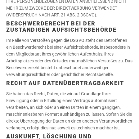
IHRE PERSONENBEZOGENEN DATEN ANSCHLIESSEND NICHT
MEHR ZUM ZWECKE DER DIREKTWERBUNG VERWENDET
(WIDERSPRUCH NACH ART. 21 ABS. 2 DSGVO).
BESCHWERDE­RECHT BEI DER
ZUSTÄNDIGEN AUFSICHTS­BEHÖRDE
Im Falle von Verstößen gegen die DSGVO steht den Betroffenen
ein Beschwerderecht bei einer Aufsichtsbehörde, insbesondere in
dem Mitgliedstaat ihres gewöhnlichen Aufenthalts, ihres
Arbeitsplatzes oder des Orts des mutmaßlichen Verstoßes zu. Das
Beschwerderecht besteht unbeschadet anderweitiger
verwaltungsrechtlicher oder gerichtlicher Rechtsbehelfe.
RECHT AUF DATEN­ÜBERTRAG­BARKEIT
Sie haben das Recht, Daten, die wir auf Grundlage Ihrer
Einwilligung oder in Erfüllung eines Vertrags automatisiert
verarbeiten, an sich oder an einen Dritten in einem gängigen,
maschinenlesbaren Format aushändigen zu lassen. Sofern Sie die
direkte Übertragung der Daten an einen anderen Verantwortlichen
verlangen, erfolgt dies nur, soweit es technisch machbar ist.
AUSKUNFT, LÖSCHUNG UND