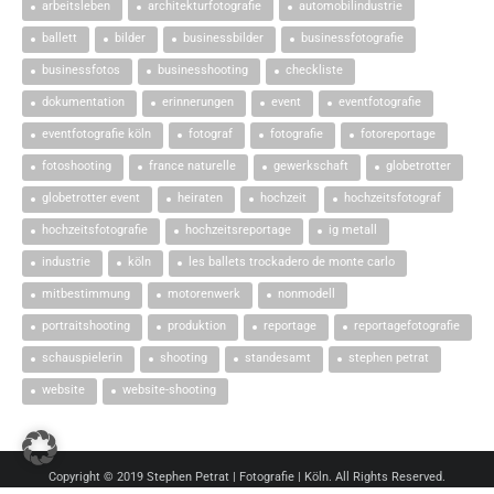
arbeitsleben
architekturfotografie
automobilindustrie
ballett
bilder
businessbilder
businessfotografie
businessfotos
businesshooting
checkliste
dokumentation
erinnerungen
event
eventfotografie
eventfotografie köln
fotograf
fotografie
fotoreportage
fotoshooting
france naturelle
gewerkschaft
globetrotter
globetrotter event
heiraten
hochzeit
hochzeitsfotograf
hochzeitsfotografie
hochzeitsreportage
ig metall
industrie
köln
les ballets trockadero de monte carlo
mitbestimmung
motorenwerk
nonmodell
portraitshooting
produktion
reportage
reportagefotografie
schauspielerin
shooting
standesamt
stephen petrat
website
website-shooting
Copyright © 2019 Stephen Petrat | Fotografie | Köln. All Rights Reserved.