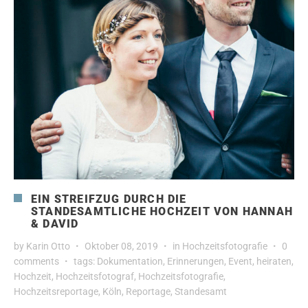
EIN STREIFZUG DURCH DIE
STANDESAMTLICHE HOCHZEIT VON HANNAH
& DAVID
by
Karin Otto
Oktober 08, 2019
in
Hochzeitsfotografie
0
comments
tags:
Dokumentation
,
Erinnerungen
,
Event
,
heiraten
,
Hochzeit
,
Hochzeitsfotograf
,
Hochzeitsfotografie
,
Hochzeitsreportage
,
Köln
,
Reportage
,
Standesamt