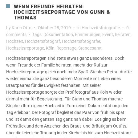
WENN FREUNDE HEIRATEN:
HOCHZEITSREPORTAGE VON GUNN &
THOMAS
by
Karin Otto
Oktober 28, 2019
in
Hochzeitsfotografie
0
comments
tags:
Dokumentation
,
Erinnerungen
,
Event
,
heiraten
,
Hochzeit
,
Hochzeitsfotograf
,
Hochzeitsfotografie
,
Hochzeitsreportage
,
Köln
,
Reportage
,
Standesamt
Hochzeitsreportagen sind stets etwas ganz Besonderes. Doch
wenn Freunde der Familie heiraten, macht der Ruf zur
Hochzeitsreportage gleich noch mehr Spaß. Stephen Petrat durfte
wieder einmal die ganz besonderen Momente im Leben eines
Brautpaares für die Ewigkeit festhalten. Mit seiner
Hochzeitsreportage sorgte der Profifotograf aus Köln wieder
einmal mehr für Begeisterung. Für Gunn und Thomas machte
Stephen Ihre eigene Hochzeit in Form einer Dokumentation jeden
Tag erlebbar. Der Fotograf begleitet das Paar von früh bis spät
und ist damit den ganzen Tag ganz nah dabei. Los ging es beim
Frühstück und dem Anziehen des Braut- und Bräutigam-Outfits,
über die feierliche Trauung in der Kirche bis hin zum Hochzeitstanz