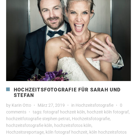
HOCHZEITSFOTOGRAFIE FÜR SARAH UND
STEFAN
by
Karin Otto
März 27, 2019
in
Hochzeitsfotografie
0
comments
tags:
fotograf hochzeit köln
,
hochzeit köln fotograf
,
hochzeitfotografie stephen petrat
,
Hochzeitsfotografie
,
hochzeitsfotografie köln
,
hochzeitsfotos köln
,
Hochzeitsreportage
,
köln fotograf hochzeit
,
köln hochzeitsfotos