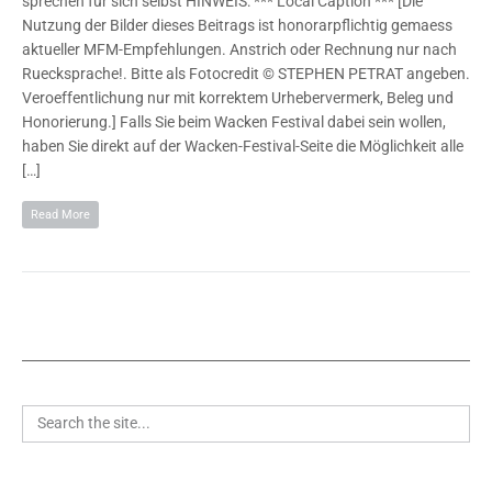
sprechen für sich selbst HINWEIS: *** Local Caption *** [Die
Nutzung der Bilder dieses Beitrags ist honorarpflichtig gemaess
aktueller MFM-Empfehlungen. Anstrich oder Rechnung nur nach
Ruecksprache!. Bitte als Fotocredit © STEPHEN PETRAT angeben.
Veroeffentlichung nur mit korrektem Urhebervermerk, Beleg und
Honorierung.] Falls Sie beim Wacken Festival dabei sein wollen,
haben Sie direkt auf der Wacken-Festival-Seite die Möglichkeit alle
[…]
Read More