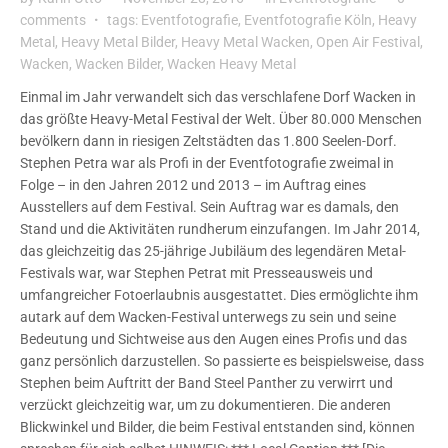
comments
tags:
Eventfotografie
,
Eventfotografie Köln
,
Heavy
Metal
,
Heavy Metal Bilder
,
Heavy Metal Wacken
,
Open Air Festival
,
Wacken
,
Wacken Bilder
,
Wacken Heavy Metal
Einmal im Jahr verwandelt sich das verschlafene Dorf Wacken in
das größte Heavy-Metal Festival der Welt. Über 80.000 Menschen
bevölkern dann in riesigen Zeltstädten das 1.800 Seelen-Dorf.
Stephen Petra war als Profi in der Eventfotografie zweimal in
Folge – in den Jahren 2012 und 2013 – im Auftrag eines
Ausstellers auf dem Festival. Sein Auftrag war es damals, den
Stand und die Aktivitäten rundherum einzufangen. Im Jahr 2014,
das gleichzeitig das 25-jährige Jubiläum des legendären Metal-
Festivals war, war Stephen Petrat mit Presseausweis und
umfangreicher Fotoerlaubnis ausgestattet. Dies ermöglichte ihm
autark auf dem Wacken-Festival unterwegs zu sein und seine
Bedeutung und Sichtweise aus den Augen eines Profis und das
ganz persönlich darzustellen. So passierte es beispielsweise, dass
Stephen beim Auftritt der Band Steel Panther zu verwirrt und
verzückt gleichzeitig war, um zu dokumentieren. Die anderen
Blickwinkel und Bilder, die beim Festival entstanden sind, können