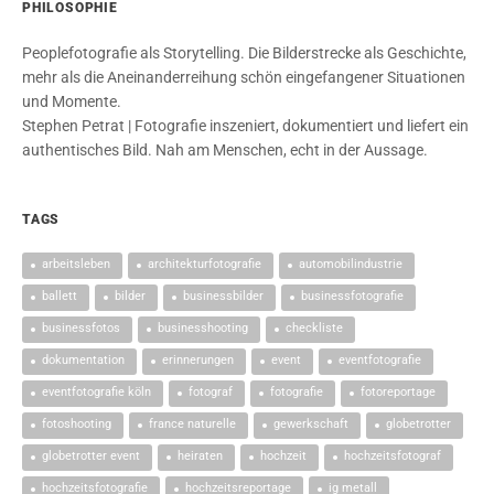
PHILOSOPHIE
Peoplefotografie als Storytelling. Die Bilderstrecke als Geschichte,
mehr als die Aneinanderreihung schön eingefangener Situationen
und Momente.
Stephen Petrat | Fotografie inszeniert, dokumentiert und liefert ein
authentisches Bild. Nah am Menschen, echt in der Aussage.
TAGS
arbeitsleben
architekturfotografie
automobilindustrie
ballett
bilder
businessbilder
businessfotografie
businessfotos
businesshooting
checkliste
dokumentation
erinnerungen
event
eventfotografie
eventfotografie köln
fotograf
fotografie
fotoreportage
fotoshooting
france naturelle
gewerkschaft
globetrotter
globetrotter event
heiraten
hochzeit
hochzeitsfotograf
hochzeitsfotografie
hochzeitsreportage
ig metall