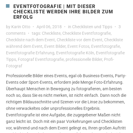
EVENTFOTOGRAFIE | MIT DIESER
CHECKLISTE WERDEN IHRE BILDER ZUM
ERFOLG
by
Karin Otto
April 06, 2018
in
Checklisten und Tipps
3
comments
tags:
Checkliste
,
Checkliste Eventfotografie
,
Checkliste nach dem Event
,
Checkliste vor dem Event
,
Checkliste
während dem Event
,
Event Bilder
,
Event Fotos
,
Eventfotografie
,
Eventfotografie Erfahrung
,
Eventfotografie Köln
,
Eventfotografie
Tipps
,
Fotograf Eventfotografie
,
professionelle Bilder
,
Profi-
Fotograf
Professionelle Bilder eines Events, egal ob Business-Events, Party-
Events oder Sport-Events, erfordern jede Menge Foto-Erfahrung.
Überhaupt Menschen in Bewegung zu fotografieren, am besten
noch so, dass Sie es nicht merken, ist nicht einfach. Dann noch die
richtigen Bildausschnitte und Szenen vor die Linse zu bekommen,
ohne verwackeltes oder unprofessionelles Ergebnis.
Eventfotografie ist eine Aufgabe, die zugegebener Maßen nicht
ganz leicht ist. Doch mit ein paar Vorkehrungen und Checklisten
vor, während und nach dem Event gelingt es, Ihren großen Auftritt