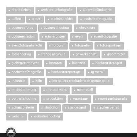
arbeitsleben
architekturfotografie
automobilindustrie
ballett
bilder
businessbilder
businessfotografie
businessfotos
businesshooting
checkliste
dokumentation
erinnerungen
event
eventfotografie
eventfotografie köln
fotograf
fotografie
fotoreportage
fotoshooting
france naturelle
gewerkschaft
globetrotter
globetrotter event
heiraten
hochzeit
hochzeitsfotograf
hochzeitsfotografie
hochzeitsreportage
ig metall
industrie
köln
les ballets trockadero de monte carlo
mitbestimmung
motorenwerk
nonmodell
portraitshooting
produktion
reportage
reportagefotografie
schauspielerin
shooting
standesamt
stephen petrat
website
website-shooting