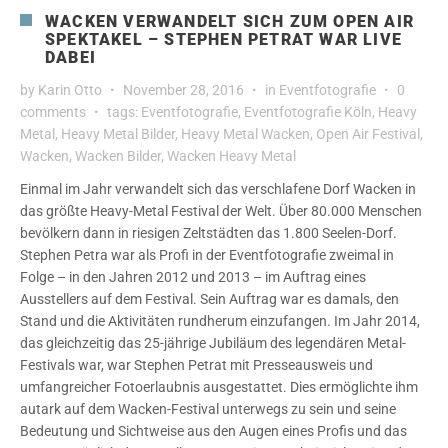
WACKEN VERWANDELT SICH ZUM OPEN AIR
SPEKTAKEL – STEPHEN PETRAT WAR LIVE
DABEI
by
Karin Otto
November 28, 2016
in
Eventfotografie
0
comments
tags:
Eventfotografie
,
Eventfotografie Köln
,
Heavy
Metal
,
Heavy Metal Bilder
,
Heavy Metal Wacken
,
Open Air Festival
,
Wacken
,
Wacken Bilder
,
Wacken Heavy Metal
Einmal im Jahr verwandelt sich das verschlafene Dorf Wacken in
das größte Heavy-Metal Festival der Welt. Über 80.000 Menschen
bevölkern dann in riesigen Zeltstädten das 1.800 Seelen-Dorf.
Stephen Petra war als Profi in der Eventfotografie zweimal in
Folge – in den Jahren 2012 und 2013 – im Auftrag eines
Ausstellers auf dem Festival. Sein Auftrag war es damals, den
Stand und die Aktivitäten rundherum einzufangen. Im Jahr 2014,
das gleichzeitig das 25-jährige Jubiläum des legendären Metal-
Festivals war, war Stephen Petrat mit Presseausweis und
umfangreicher Fotoerlaubnis ausgestattet. Dies ermöglichte ihm
autark auf dem Wacken-Festival unterwegs zu sein und seine
Bedeutung und Sichtweise aus den Augen eines Profis und das