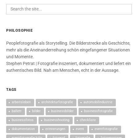
PHILOSOPHIE
Peoplefotografie als Storytelling. Die Bilderstrecke als Geschichte,
mehr als die Aneinanderreihung schön eingefangener Situationen
und Momente.
Stephen Petrat | Fotografie inszeniert, dokumentiert und liefert ein
authentisches Bild. Nah am Menschen, echt in der Aussage.
TAGS
arbeitsleben
architekturfotografie
automobilindustrie
ballett
bilder
businessbilder
businessfotografie
businessfotos
businesshooting
checkliste
dokumentation
erinnerungen
event
eventfotografie
eventfotografie köln
fotograf
fotografie
fotoreportage