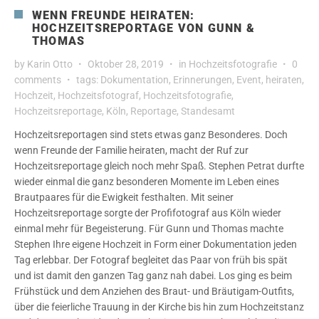
WENN FREUNDE HEIRATEN:
HOCHZEITSREPORTAGE VON GUNN &
THOMAS
by
Karin Otto
Oktober 28, 2019
in
Hochzeitsfotografie
0
comments
tags:
Dokumentation
,
Erinnerungen
,
Event
,
heiraten
,
Hochzeit
,
Hochzeitsfotograf
,
Hochzeitsfotografie
,
Hochzeitsreportage
,
Köln
,
Reportage
,
Standesamt
Hochzeitsreportagen sind stets etwas ganz Besonderes. Doch
wenn Freunde der Familie heiraten, macht der Ruf zur
Hochzeitsreportage gleich noch mehr Spaß. Stephen Petrat durfte
wieder einmal die ganz besonderen Momente im Leben eines
Brautpaares für die Ewigkeit festhalten. Mit seiner
Hochzeitsreportage sorgte der Profifotograf aus Köln wieder
einmal mehr für Begeisterung. Für Gunn und Thomas machte
Stephen Ihre eigene Hochzeit in Form einer Dokumentation jeden
Tag erlebbar. Der Fotograf begleitet das Paar von früh bis spät
und ist damit den ganzen Tag ganz nah dabei. Los ging es beim
Frühstück und dem Anziehen des Braut- und Bräutigam-Outfits,
über die feierliche Trauung in der Kirche bis hin zum Hochzeitstanz