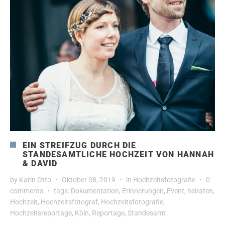
EIN STREIFZUG DURCH DIE
STANDESAMTLICHE HOCHZEIT VON HANNAH
& DAVID
by
Karin Otto
Oktober 08, 2019
in
Hochzeitsfotografie
0
comments
tags:
Dokumentation
,
Erinnerungen
,
Event
,
heiraten
,
Hochzeit
,
Hochzeitsfotograf
,
Hochzeitsfotografie
,
Hochzeitsreportage
,
Köln
,
Reportage
,
Standesamt