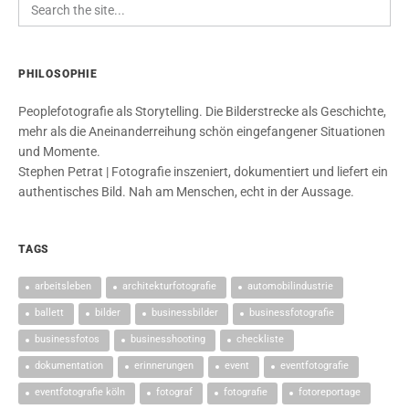
PHILOSOPHIE
Peoplefotografie als Storytelling. Die Bilderstrecke als Geschichte,
mehr als die Aneinanderreihung schön eingefangener Situationen
und Momente.
Stephen Petrat | Fotografie inszeniert, dokumentiert und liefert ein
authentisches Bild. Nah am Menschen, echt in der Aussage.
TAGS
arbeitsleben
architekturfotografie
automobilindustrie
ballett
bilder
businessbilder
businessfotografie
businessfotos
businesshooting
checkliste
dokumentation
erinnerungen
event
eventfotografie
eventfotografie köln
fotograf
fotografie
fotoreportage