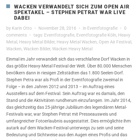
WACKEN VERWANDELT SICH ZUM OPEN AIR
SPEKTAKEL – STEPHEN PETRAT WAR LIVE
DABEI
by
Karin Otto
November 28, 2016
in
Eventfotografie
0
comments
tags:
Eventfotografie
,
Eventfotografie Köln
,
Heavy
Metal
,
Heavy Metal Bilder
,
Heavy Metal Wacken
,
Open Air Festival
,
Wacken
,
Wacken Bilder
,
Wacken Heavy Metal
Einmal im Jahr verwandelt sich das verschlafene Dorf Wacken in
das größte Heavy-Metal Festival der Welt. Über 80.000 Menschen
bevölkern dann in riesigen Zeltstädten das 1.800 Seelen-Dorf.
Stephen Petra war als Profi in der Eventfotografie zweimal in
Folge – in den Jahren 2012 und 2013 – im Auftrag eines
Ausstellers auf dem Festival. Sein Auftrag war es damals, den
Stand und die Aktivitäten rundherum einzufangen. Im Jahr 2014,
das gleichzeitig das 25-jährige Jubiläum des legendären Metal-
Festivals war, war Stephen Petrat mit Presseausweis und
umfangreicher Fotoerlaubnis ausgestattet. Dies ermöglichte ihm
autark auf dem Wacken-Festival unterwegs zu sein und seine
Bedeutung und Sichtweise aus den Augen eines Profis und das