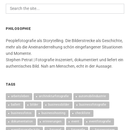
PHILOSOPHIE
Peoplefotografie als Storytelling. Die Bilderstrecke als Geschichte,
mehr als die Aneinanderreihung schön eingefangener Situationen
und Momente.
Stephen Petrat | Fotografie inszeniert, dokumentiert und liefert ein
authentisches Bild. Nah am Menschen, echt in der Aussage.
TAGS
arbeitsleben
architekturfotografie
automobilindustrie
ballett
bilder
businessbilder
businessfotografie
businessfotos
businesshooting
checkliste
dokumentation
erinnerungen
event
eventfotografie
eventfotografie köln
fotograf
fotografie
fotoreportage