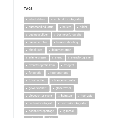
TAGS
arbeitsleben
architekturfotografie
automobilindustrie
ballett
bilder
businessbilder
businessfotografie
businessfotos
businesshooting
checkliste
dokumentation
erinnerungen
event
eventfotografie
eventfotografie köln
fotograf
fotografie
fotoreportage
fotoshooting
france naturelle
gewerkschaft
globetrotter
globetrotter event
heiraten
hochzeit
hochzeitsfotograf
hochzeitsfotografie
hochzeitsreportage
ig metall