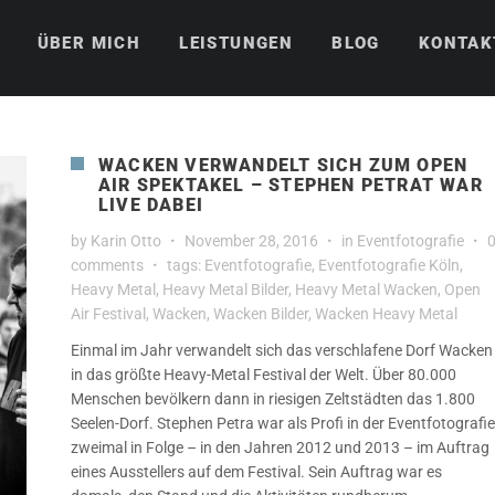
ÜBER MICH
LEISTUNGEN
BLOG
KONTAK
WACKEN VERWANDELT SICH ZUM OPEN
AIR SPEKTAKEL – STEPHEN PETRAT WAR
LIVE DABEI
by
Karin Otto
November 28, 2016
in
Eventfotografie
comments
tags:
Eventfotografie
,
Eventfotografie Köln
,
Heavy Metal
,
Heavy Metal Bilder
,
Heavy Metal Wacken
,
Open
Air Festival
,
Wacken
,
Wacken Bilder
,
Wacken Heavy Metal
Einmal im Jahr verwandelt sich das verschlafene Dorf Wacken
in das größte Heavy-Metal Festival der Welt. Über 80.000
Menschen bevölkern dann in riesigen Zeltstädten das 1.800
Seelen-Dorf. Stephen Petra war als Profi in der Eventfotografie
zweimal in Folge – in den Jahren 2012 und 2013 – im Auftrag
eines Ausstellers auf dem Festival. Sein Auftrag war es