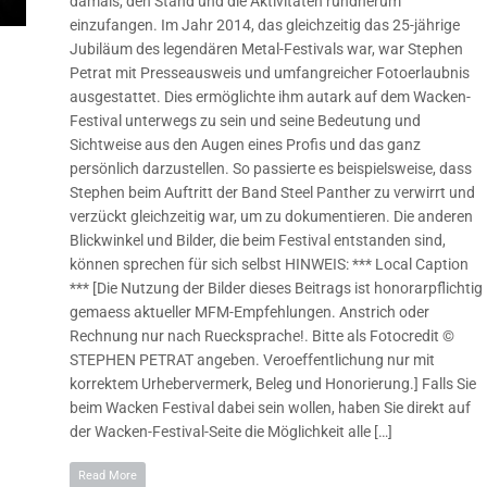
damals, den Stand und die Aktivitäten rundherum
einzufangen. Im Jahr 2014, das gleichzeitig das 25-jährige
Jubiläum des legendären Metal-Festivals war, war Stephen
Petrat mit Presseausweis und umfangreicher Fotoerlaubnis
ausgestattet. Dies ermöglichte ihm autark auf dem Wacken-
Festival unterwegs zu sein und seine Bedeutung und
Sichtweise aus den Augen eines Profis und das ganz
persönlich darzustellen. So passierte es beispielsweise, dass
Stephen beim Auftritt der Band Steel Panther zu verwirrt und
verzückt gleichzeitig war, um zu dokumentieren. Die anderen
Blickwinkel und Bilder, die beim Festival entstanden sind,
können sprechen für sich selbst HINWEIS: *** Local Caption
*** [Die Nutzung der Bilder dieses Beitrags ist honorarpflichtig
gemaess aktueller MFM-Empfehlungen. Anstrich oder
Rechnung nur nach Ruecksprache!. Bitte als Fotocredit ©
STEPHEN PETRAT angeben. Veroeffentlichung nur mit
korrektem Urhebervermerk, Beleg und Honorierung.] Falls Sie
beim Wacken Festival dabei sein wollen, haben Sie direkt auf
der Wacken-Festival-Seite die Möglichkeit alle […]
Read More