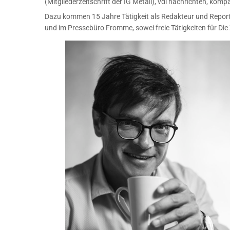
(Mitgliederzeitschrift der IG Metall), vdi nachrichten, komp
Dazu kommen 15 Jahre Tätigkeit als Redakteur und Reporter
und im Pressebüro Fromme, sowei freie Tätigkeiten für Die 