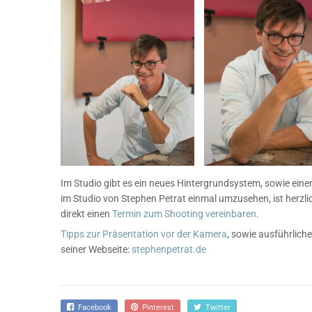
Im Studio gibt es ein neues Hintergrundsystem, sowie eine
im Studio von Stephen Petrat einmal umzusehen, ist herzlic
direkt einen
Termin zum Shooting vereinbaren
.
Tipps zur Präsentation vor der Kamera
, sowie ausführlich
seiner Webseite:
stephenpetrat.de
Facebook
Pinterest
Twitter