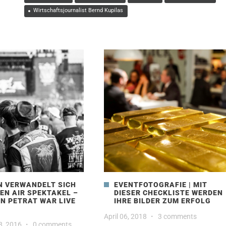
Wirtschaftsjournalist Bernd Kupilas
 VERWANDELT SICH
EVENTFOTOGRAFIE | MIT
EN AIR SPEKTAKEL –
DIESER CHECKLISTE WERDEN
N PETRAT WAR LIVE
IHRE BILDER ZUM ERFOLG
April 06, 2018
·
3 comments
8, 2016
·
0 comments