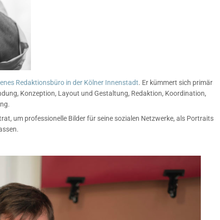
genes Redaktionsbüro in der Kölner Innenstadt
. Er kümmert sich primär
indung, Konzeption, Layout und Gestaltung, Redaktion, Koordination,
ng.
at, um professionelle Bilder für seine sozialen Netzwerke, als Portraits
lassen.