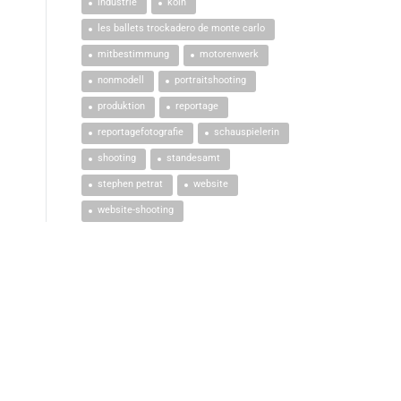
industrie
köln
les ballets trockadero de monte carlo
mitbestimmung
motorenwerk
nonmodell
portraitshooting
produktion
reportage
reportagefotografie
schauspielerin
shooting
standesamt
stephen petrat
website
website-shooting