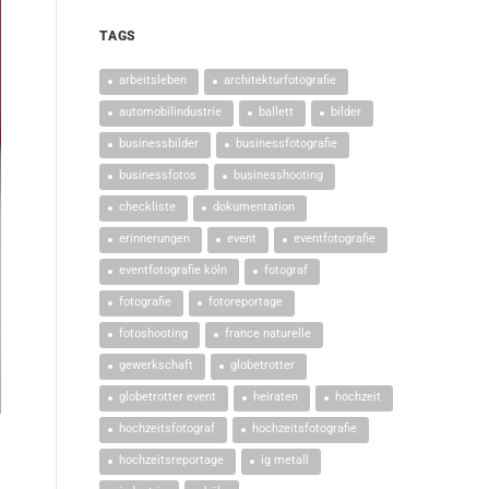
TAGS
arbeitsleben
architekturfotografie
automobilindustrie
ballett
bilder
businessbilder
businessfotografie
businessfotos
businesshooting
checkliste
dokumentation
erinnerungen
event
eventfotografie
eventfotografie köln
fotograf
fotografie
fotoreportage
fotoshooting
france naturelle
gewerkschaft
globetrotter
globetrotter event
heiraten
hochzeit
hochzeitsfotograf
hochzeitsfotografie
hochzeitsreportage
ig metall