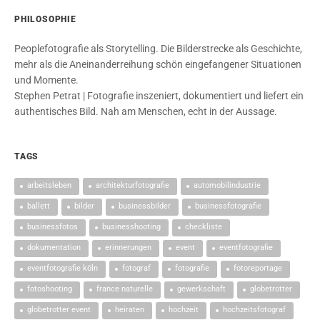
PHILOSOPHIE
Peoplefotografie als Storytelling. Die Bilderstrecke als Geschichte,
mehr als die Aneinanderreihung schön eingefangener Situationen
und Momente.
Stephen Petrat | Fotografie inszeniert, dokumentiert und liefert ein
authentisches Bild. Nah am Menschen, echt in der Aussage.
TAGS
arbeitsleben
architekturfotografie
automobilindustrie
ballett
bilder
businessbilder
businessfotografie
businessfotos
businesshooting
checkliste
dokumentation
erinnerungen
event
eventfotografie
eventfotografie köln
fotograf
fotografie
fotoreportage
fotoshooting
france naturelle
gewerkschaft
globetrotter
globetrotter event
heiraten
hochzeit
hochzeitsfotograf