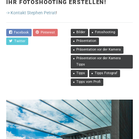
HR FOTOSHOOTING ERSTELLEN!
-> Kontakt Stephen Petrat
!
Bilder
Fotoshooting
Facebook
Pinterest
Präsentation
Twitter
Präsentation vor der Kamera
Präsentation vor der Kamera
Tipps
Tipps
Tipps Fotograf
Tipps vom Profi