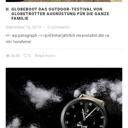
GLOBEBOOT DAS OUTDOOR-TESTIVAL VON
GLOBETROTTER AUSRÜSTUNG FÜR DIE GANZE
FAMILIE
September 10, 2019
·
0 comments
<!-- wp:paragraph --> <p>Einmal jährlich veranstaltet der <a
rel="noreferrer
3648
0
Read more