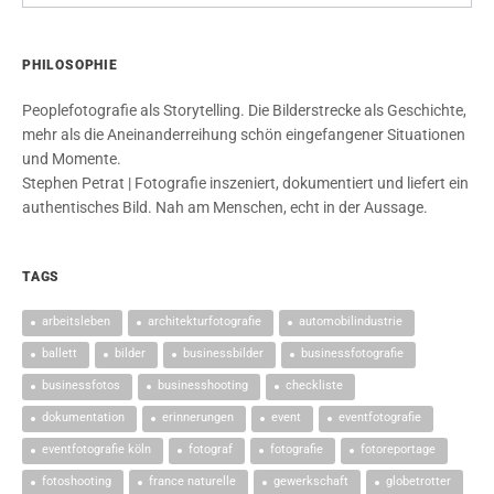
PHILOSOPHIE
Peoplefotografie als Storytelling. Die Bilderstrecke als Geschichte,
mehr als die Aneinanderreihung schön eingefangener Situationen
und Momente.
Stephen Petrat | Fotografie inszeniert, dokumentiert und liefert ein
authentisches Bild. Nah am Menschen, echt in der Aussage.
TAGS
arbeitsleben
architekturfotografie
automobilindustrie
ballett
bilder
businessbilder
businessfotografie
businessfotos
businesshooting
checkliste
dokumentation
erinnerungen
event
eventfotografie
eventfotografie köln
fotograf
fotografie
fotoreportage
fotoshooting
france naturelle
gewerkschaft
globetrotter