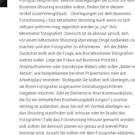
Fotograf besprechen. Welche Überlegungen Sie schon vor de
Business-Shooting anstellen sollten, finden Sie in diesem
Artikel zusammengefasst. Überlegungen vor dem Business-
Fotoshooting » Das Mitarbeiter Shooting Auch wenn es sich
seltsam anhören mag, eigentlich werden ja „nur“ ihre
Mitarbeiter fotografiert. Dennoch ist es absolut sinvoll, sich
vor einem Mitarbeiter-Shooting über einige Dinge Gedanken zu
machen und den Fotografen zu informieren. Art der Bilder
Zunächst stellt sich die Frage, wie ihre Mitarbeiter fotografiert
welche sollen. Liegt der Fokus auf Business-Portraits
(Kopfaufnahmen oder Ganzkörper-Bilder) oder sollen „Bilder i
Aktion“, wie beispielsweise bei einer Präsentation oder am
Arbeitsplatz enstehen. Styleguide Sie sollten sich überlegen, o
sie ihrem Forografen sogenannte Gestaltungsrichtlinien
mitgeben möchten. Gibt es Elemente in Ihrer Kommunikation,
die für ein einheitliches Erscheinungsbild sorgen? Location
Wichtig ist außerdem, dass Sie sich im Vorfeld überlegen wo
das Shooting stattfinden soll: Inhouse oder im Studio des
Fotografen? Falls das Fotoshooting inhouse gemacht werden
soll, sollten Sie dennoch planen wo genau und wieviel Platz
benötigt wird. Anzahl Sie sollten mit dem Fotografen abklären,