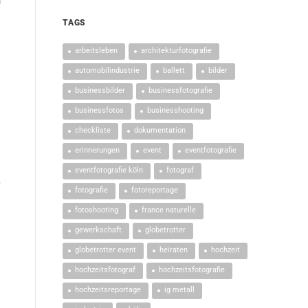
m
TAGS
arbeitsleben
architekturfotografie
automobilindustrie
ballett
bilder
businessbilder
businessfotografie
businessfotos
businesshooting
checkliste
dokumentation
erinnerungen
event
eventfotografie
n
eventfotografie köln
fotograf
b
fotografie
fotoreportage
fotoshooting
france naturelle
gewerkschaft
globetrotter
globetrotter event
heiraten
hochzeit
hochzeitsfotograf
hochzeitsfotografie
hochzeitsreportage
ig metall