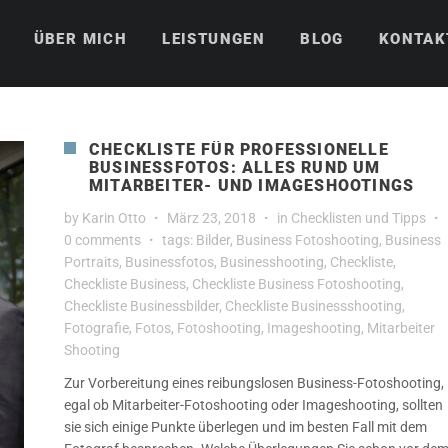
ÜBER MICH
LEISTUNGEN
BLOG
KONTAK
CHECKLISTE FÜR PROFESSIONELLE
BUSINESSFOTOS: ALLES RUND UM
MITARBEITER- UND IMAGESHOOTINGS
by
Karin Otto
März 23, 2018
in
Checklisten und Tipps
0 comments
tags:
Bilder
,
Business Fotoshooting
,
Business
Portraits
,
Businessfotos
,
Businesshooting
,
Checkliste
,
Checkliste Business
,
Checkliste Business Fotoshooting
,
Checkliste Businessbilder
,
Checkliste Businessshooting
,
Fotografie
,
Fotos
,
Fotoshooting
,
Imageshooting
,
Mitarbeiter
Shooting
Zur Vorbereitung eines reibungslosen Business-Fotoshooting,
egal ob Mitarbeiter-Fotoshooting oder Imageshooting, sollten
sie sich einige Punkte überlegen und im besten Fall mit dem