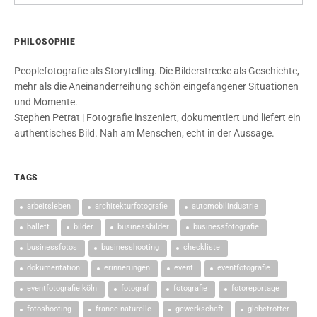
PHILOSOPHIE
Peoplefotografie als Storytelling. Die Bilderstrecke als Geschichte,
mehr als die Aneinanderreihung schön eingefangener Situationen
und Momente.
Stephen Petrat | Fotografie inszeniert, dokumentiert und liefert ein
authentisches Bild. Nah am Menschen, echt in der Aussage.
TAGS
arbeitsleben
architekturfotografie
automobilindustrie
ballett
bilder
businessbilder
businessfotografie
businessfotos
businesshooting
checkliste
dokumentation
erinnerungen
event
eventfotografie
eventfotografie köln
fotograf
fotografie
fotoreportage
fotoshooting
france naturelle
gewerkschaft
globetrotter