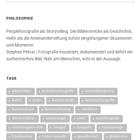
PHILOSOPHIE
Peoplefotografie als Storytelling. Die Bilderstrecke als Geschichte,
mehr als die Aneinanderreihung schön eingefangener Situationen
und Momente.
Stephen Petrat | Fotografie inszeniert, dokumentiert und liefert ein
authentisches Bild. Nah am Menschen, echt in der Aussage.
TAGS
arbeitsleben
architekturfotografie
automobilindustrie
ballett
bilder
businessbilder
businessfotografie
businessfotos
businesshooting
checkliste
dokumentation
erinnerungen
event
eventfotografie
eventfotografie köln
fotograf
fotografie
fotoreportage
fotoshooting
france naturelle
gewerkschaft
globetrotter