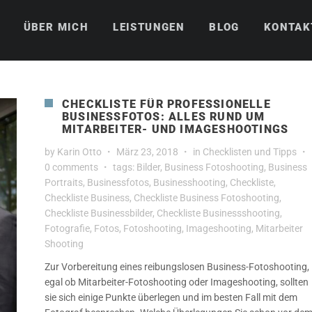
ÜBER MICH
LEISTUNGEN
BLOG
KONTAK
CHECKLISTE FÜR PROFESSIONELLE
BUSINESSFOTOS: ALLES RUND UM
MITARBEITER- UND IMAGESHOOTINGS
by
Karin Otto
März 23, 2018
in
Checklisten und Tipps
0 comments
tags:
Bilder
,
Business Fotoshooting
,
Business
Portraits
,
Businessfotos
,
Businesshooting
,
Checkliste
,
Checkliste Business
,
Checkliste Business Fotoshooting
,
Checkliste Businessbilder
,
Checkliste Businessshooting
,
Fotografie
,
Fotos
,
Fotoshooting
,
Imageshooting
,
Mitarbeiter
Shooting
Zur Vorbereitung eines reibungslosen Business-Fotoshooting,
egal ob Mitarbeiter-Fotoshooting oder Imageshooting, sollten
sie sich einige Punkte überlegen und im besten Fall mit dem