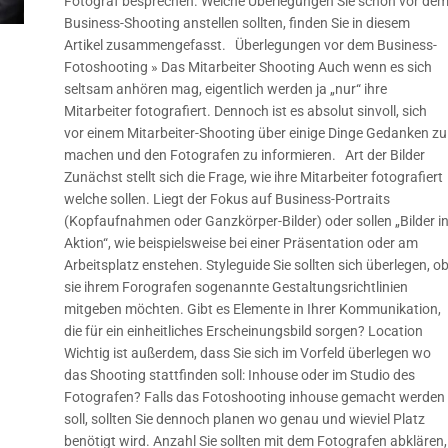
Fotograf besprechen. Welche Überlegungen Sie schon vor de
Business-Shooting anstellen sollten, finden Sie in diesem
Artikel zusammengefasst. Überlegungen vor dem Business-
Fotoshooting » Das Mitarbeiter Shooting Auch wenn es sich
seltsam anhören mag, eigentlich werden ja „nur“ ihre
Mitarbeiter fotografiert. Dennoch ist es absolut sinvoll, sich
vor einem Mitarbeiter-Shooting über einige Dinge Gedanken zu
machen und den Fotografen zu informieren. Art der Bilder
Zunächst stellt sich die Frage, wie ihre Mitarbeiter fotografiert
welche sollen. Liegt der Fokus auf Business-Portraits
(Kopfaufnahmen oder Ganzkörper-Bilder) oder sollen „Bilder i
Aktion“, wie beispielsweise bei einer Präsentation oder am
Arbeitsplatz enstehen. Styleguide Sie sollten sich überlegen, o
sie ihrem Forografen sogenannte Gestaltungsrichtlinien
mitgeben möchten. Gibt es Elemente in Ihrer Kommunikation,
die für ein einheitliches Erscheinungsbild sorgen? Location
Wichtig ist außerdem, dass Sie sich im Vorfeld überlegen wo
das Shooting stattfinden soll: Inhouse oder im Studio des
Fotografen? Falls das Fotoshooting inhouse gemacht werden
soll, sollten Sie dennoch planen wo genau und wieviel Platz
benötigt wird. Anzahl Sie sollten mit dem Fotografen abklären,