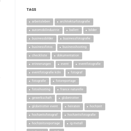
m
TAGS
arbeitsleben
architekturfotografie
automobilindustrie
ballett
bilder
businessbilder
businessfotografie
businessfotos
businesshooting
checkliste
dokumentation
erinnerungen
event
eventfotografie
n
eventfotografie köln
fotograf
b
fotografie
fotoreportage
fotoshooting
france naturelle
gewerkschaft
globetrotter
globetrotter event
heiraten
hochzeit
hochzeitsfotograf
hochzeitsfotografie
hochzeitsreportage
ig metall