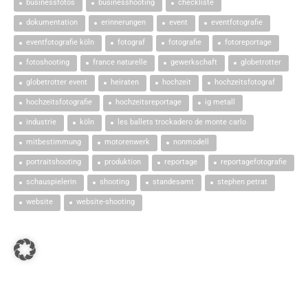
businessfotos
businesshooting
checkliste
dokumentation
erinnerungen
event
eventfotografie
eventfotografie köln
fotograf
fotografie
fotoreportage
fotoshooting
france naturelle
gewerkschaft
globetrotter
globetrotter event
heiraten
hochzeit
hochzeitsfotograf
hochzeitsfotografie
hochzeitsreportage
ig metall
industrie
köln
les ballets trockadero de monte carlo
mitbestimmung
motorenwerk
nonmodell
portraitshooting
produktion
reportage
reportagefotografie
schauspielerin
shooting
standesamt
stephen petrat
website
website-shooting