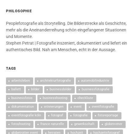
PHILOSOPHIE
Peoplefotografie als Storytelling. Die Bilderstrecke als Geschichte,
mehr als die Aneinanderreihung schön eingefangener Situationen
und Momente.
Stephen Petrat | Fotografie inszeniert, dokumentiert und liefert ein
authentisches Bild. Nah am Menschen, echt in der Aussage.
TAGS
arbeitsleben
architekturfotografie
automobilindustrie
ballett
bilder
businessbilder
businessfotografie
businessfotos
businesshooting
checkliste
dokumentation
erinnerungen
event
eventfotografie
eventfotografie köln
fotograf
fotografie
fotoreportage
fotoshooting
france naturelle
gewerkschaft
globetrotter
globetrotter event
heiraten
hochzeit
hochzeitsfotograf