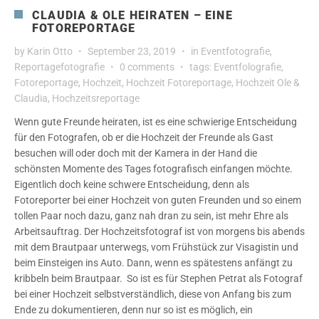
CLAUDIA & OLE HEIRATEN – EINE
FOTOREPORTAGE
by
Karin Otto
September 23, 2019
in
Eventfotografie
,
Reportagefotografie
0 comments
tags:
Eventfolografie
,
Fotoreportage
,
Hochzeit
,
Hochzeit Fotoreportage
,
Hochzeit Ole &
Claudia
,
Hochzeitsreportage
Wenn gute Freunde heiraten, ist es eine schwierige Entscheidung
für den Fotografen, ob er die Hochzeit der Freunde als Gast
besuchen will oder doch mit der Kamera in der Hand die
schönsten Momente des Tages fotografisch einfangen möchte.
Eigentlich doch keine schwere Entscheidung, denn als
Fotoreporter bei einer Hochzeit von guten Freunden und so einem
tollen Paar noch dazu, ganz nah dran zu sein, ist mehr Ehre als
Arbeitsauftrag. Der Hochzeitsfotograf ist von morgens bis abends
mit dem Brautpaar unterwegs, vom Frühstück zur Visagistin und
beim Einsteigen ins Auto. Dann, wenn es spätestens anfängt zu
kribbeln beim Brautpaar. So ist es für Stephen Petrat als Fotograf
bei einer Hochzeit selbstverständlich, diese von Anfang bis zum
Ende zu dokumentieren, denn nur so ist es möglich, ein