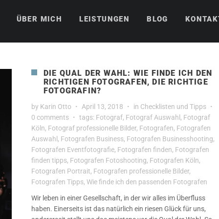
ÜBER MICH
LEISTUNGEN
BLOG
KONTAK
DIE QUAL DER WAHL: WIE FINDE ICH DEN
RICHTIGEN FOTOGRAFEN, DIE RICHTIGE
FOTOGRAFIN?
by
Karin Otto
April 13, 2018
in
Checklisten und Tipps
0 comments
tags:
Fotograf
,
Fotograf Auswahl
,
Fotograf
Köln
,
Fotograf professionelle Bilder
,
Fotografen
,
Fotografen
Auswahl
,
Fotografen Business
,
Fotografen Businesshooting
,
Fotografen Eventfotografie
,
Fotografen finden
,
Fotografen
finden tipps
,
Fotografen Fotoshooting
,
Fotografen Köln
,
Fotografen Portrait
,
Fotografen professionelle Bilder
,
Fotografen Tipps
,
Wie finde ich den passenden Fotografen
Wir leben in einer Gesellschaft, in der wir alles im Überfluss
haben. Einerseits ist das natürlich ein riesen Glück für uns,