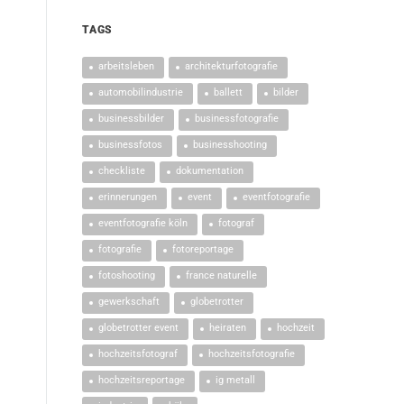
TAGS
arbeitsleben
architekturfotografie
automobilindustrie
ballett
bilder
businessbilder
businessfotografie
businessfotos
businesshooting
checkliste
dokumentation
erinnerungen
event
eventfotografie
eventfotografie köln
fotograf
fotografie
fotoreportage
fotoshooting
france naturelle
gewerkschaft
globetrotter
globetrotter event
heiraten
hochzeit
hochzeitsfotograf
hochzeitsfotografie
hochzeitsreportage
ig metall