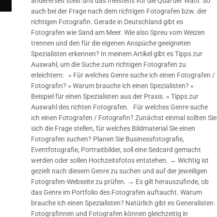
andererseit stellt uns das meistens vor die Qual der Wahl. So
auch bei der Frage nach dem richtigen Fotografen bzw. der
richtigen Fotografin. Gerade in Deutschland gibt es
Fotografen wie Sand am Meer. Wie also Spreu vom Weizen
trennen und den für die eigenen Anspüche geeigneten
Spezialisten erkennen? In meinem Artikel gibt es Tipps zur
Auswahl, um die Suche zum richtigen Fotografen zu
erleichtern: » Für welches Genre suche ich einen Fotografen /
Fotografin? » Warum brauche ich einen Spezialisten? »
Beispiel für einen Spezialisten aus der Praxis. » Tipps zur
Auswahl des richten Fotografen. Für welches Genre suche
ich einen Fotografen / Fotografin? Zunächst einmal sollten Sie
sich die Frage stellen, für welches Bildmaterial Sie einen
Fotografen suchen? Planen Sie Businessfotografie,
Eventfotografie, Portraitbilder, soll eine Sedcard gemacht
werden oder sollen Hochzeitsfotos entstehen. → Wichtig ist
gezielt nach diesem Genre zu suchen und auf der jeweiligen
Fotografen-Webseite zu prüfen. → Es gilt herauszufinde, ob
das Genre im Portfolio des Fotografen auftaucht. Warum
brauche ich einen Spezialisten? Natürlich gibt es Generalisten.
Fotografinnen und Fotografen können gleichzeitig in