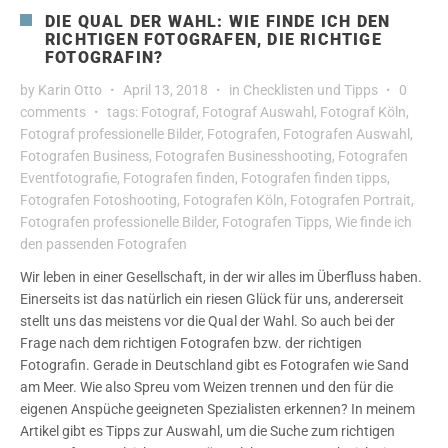
DIE QUAL DER WAHL: WIE FINDE ICH DEN
RICHTIGEN FOTOGRAFEN, DIE RICHTIGE
FOTOGRAFIN?
by
Karin Otto
April 13, 2018
in
Checklisten und Tipps
0
comments
tags:
Fotograf
,
Fotograf Auswahl
,
Fotograf Köln
,
Fotograf professionelle Bilder
,
Fotografen
,
Fotografen Auswahl
,
Fotografen Business
,
Fotografen Businesshooting
,
Fotografen
Eventfotografie
,
Fotografen finden
,
Fotografen finden tipps
,
Fotografen Fotoshooting
,
Fotografen Köln
,
Fotografen Portrait
,
Fotografen professionelle Bilder
,
Fotografen Tipps
,
Wie finde ich
den passenden Fotografen
Wir leben in einer Gesellschaft, in der wir alles im Überfluss haben.
Einerseits ist das natürlich ein riesen Glück für uns, andererseit
stellt uns das meistens vor die Qual der Wahl. So auch bei der
Frage nach dem richtigen Fotografen bzw. der richtigen
Fotografin. Gerade in Deutschland gibt es Fotografen wie Sand
am Meer. Wie also Spreu vom Weizen trennen und den für die
eigenen Anspüche geeigneten Spezialisten erkennen? In meinem
Artikel gibt es Tipps zur Auswahl, um die Suche zum richtigen