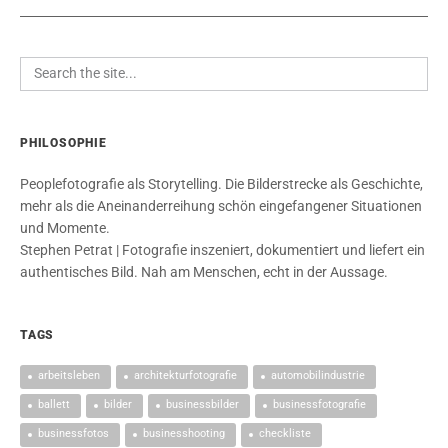
PHILOSOPHIE
Peoplefotografie als Storytelling. Die Bilderstrecke als Geschichte,
mehr als die Aneinanderreihung schön eingefangener Situationen
und Momente.
Stephen Petrat | Fotografie inszeniert, dokumentiert und liefert ein
authentisches Bild. Nah am Menschen, echt in der Aussage.
TAGS
arbeitsleben
architekturfotografie
automobilindustrie
ballett
bilder
businessbilder
businessfotografie
businessfotos
businesshooting
checkliste