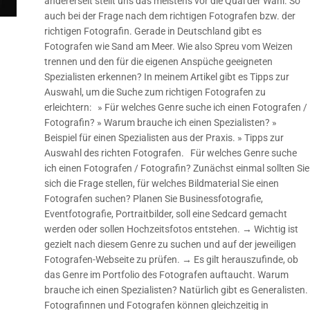
andererseit stellt uns das meistens vor die Qual der Wahl. So
auch bei der Frage nach dem richtigen Fotografen bzw. der
richtigen Fotografin. Gerade in Deutschland gibt es
Fotografen wie Sand am Meer. Wie also Spreu vom Weizen
trennen und den für die eigenen Anspüche geeigneten
Spezialisten erkennen? In meinem Artikel gibt es Tipps zur
Auswahl, um die Suche zum richtigen Fotografen zu
erleichtern: » Für welches Genre suche ich einen Fotografen /
Fotografin? » Warum brauche ich einen Spezialisten? »
Beispiel für einen Spezialisten aus der Praxis. » Tipps zur
Auswahl des richten Fotografen. Für welches Genre suche
ich einen Fotografen / Fotografin? Zunächst einmal sollten Sie
sich die Frage stellen, für welches Bildmaterial Sie einen
Fotografen suchen? Planen Sie Businessfotografie,
Eventfotografie, Portraitbilder, soll eine Sedcard gemacht
werden oder sollen Hochzeitsfotos entstehen. → Wichtig ist
gezielt nach diesem Genre zu suchen und auf der jeweiligen
Fotografen-Webseite zu prüfen. → Es gilt herauszufinde, ob
das Genre im Portfolio des Fotografen auftaucht. Warum
brauche ich einen Spezialisten? Natürlich gibt es Generalisten.
Fotografinnen und Fotografen können gleichzeitig in