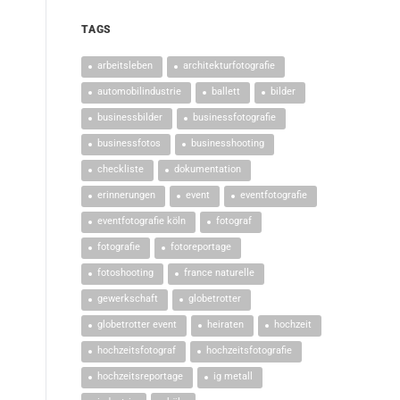
TAGS
arbeitsleben
architekturfotografie
automobilindustrie
ballett
bilder
businessbilder
businessfotografie
businessfotos
businesshooting
checkliste
dokumentation
erinnerungen
event
eventfotografie
eventfotografie köln
fotograf
fotografie
fotoreportage
fotoshooting
france naturelle
gewerkschaft
globetrotter
globetrotter event
heiraten
hochzeit
hochzeitsfotograf
hochzeitsfotografie
hochzeitsreportage
ig metall