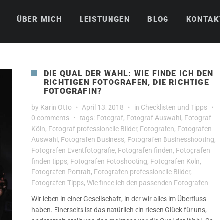
ÜBER MICH
LEISTUNGEN
BLOG
KONTAK
DIE QUAL DER WAHL: WIE FINDE ICH DEN
RICHTIGEN FOTOGRAFEN, DIE RICHTIGE
FOTOGRAFIN?
by
Karin Otto
April 13, 2018
in
Checklisten und Tipps
0 comments
tags:
Fotograf
,
Fotograf Auswahl
,
Fotograf
Köln
,
Fotograf professionelle Bilder
,
Fotografen
,
Fotografen
Auswahl
,
Fotografen Business
,
Fotografen Businesshooting
,
Fotografen Eventfotografie
,
Fotografen finden
,
Fotografen
finden tipps
,
Fotografen Fotoshooting
,
Fotografen Köln
,
Fotografen Portrait
,
Fotografen professionelle Bilder
,
Fotografen Tipps
,
Wie finde ich den passenden Fotografen
Wir leben in einer Gesellschaft, in der wir alles im Überfluss
haben. Einerseits ist das natürlich ein riesen Glück für uns,