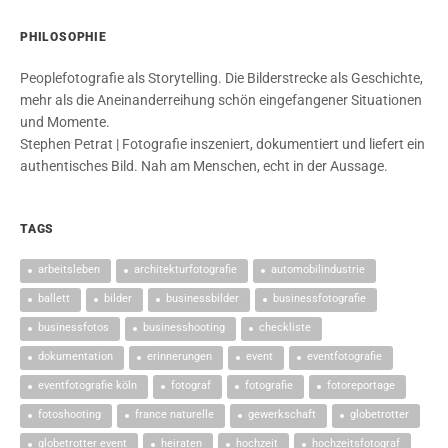
PHILOSOPHIE
Peoplefotografie als Storytelling. Die Bilderstrecke als Geschichte,
mehr als die Aneinanderreihung schön eingefangener Situationen
und Momente.
Stephen Petrat | Fotografie inszeniert, dokumentiert und liefert ein
authentisches Bild. Nah am Menschen, echt in der Aussage.
TAGS
arbeitsleben
architekturfotografie
automobilindustrie
ballett
bilder
businessbilder
businessfotografie
businessfotos
businesshooting
checkliste
dokumentation
erinnerungen
event
eventfotografie
eventfotografie köln
fotograf
fotografie
fotoreportage
fotoshooting
france naturelle
gewerkschaft
globetrotter
globetrotter event
heiraten
hochzeit
hochzeitsfotograf