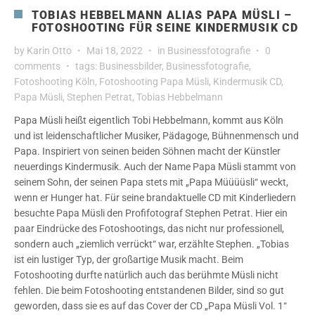
TOBIAS HEBBELMANN ALIAS PAPA MÜSLI –
FOTOSHOOTING FÜR SEINE KINDERMUSIK CD
by
Karin Otto
Mai 18, 2022
in
Businessfotografie
0
comments
tags:
Businessbilder
,
Businessfotografie
,
Fotoshooting Köln
,
Fotoshooting Papa Müsli
,
Kindermusik CD
,
Papa Müsli
,
Stephen Petrat
,
Tobias Hebbelmann
Papa Müsli heißt eigentlich Tobi Hebbelmann, kommt aus Köln
und ist leidenschaftlicher Musiker, Pädagoge, Bühnenmensch und
Papa. Inspiriert von seinen beiden Söhnen macht der Künstler
neuerdings Kindermusik. Auch der Name Papa Müsli stammt von
seinem Sohn, der seinen Papa stets mit „Papa Müüüüsli“ weckt,
wenn er Hunger hat. Für seine brandaktuelle CD mit Kinderliedern
besuchte Papa Müsli den Profifotograf Stephen Petrat. Hier ein
paar Eindrücke des Fotoshootings, das nicht nur professionell,
sondern auch „ziemlich verrückt“ war, erzählte Stephen. „Tobias
ist ein lustiger Typ, der großartige Musik macht. Beim
Fotoshooting durfte natürlich auch das berühmte Müsli nicht
fehlen. Die beim Fotoshooting entstandenen Bilder, sind so gut
geworden, dass sie es auf das Cover der CD „Papa Müsli Vol. 1“