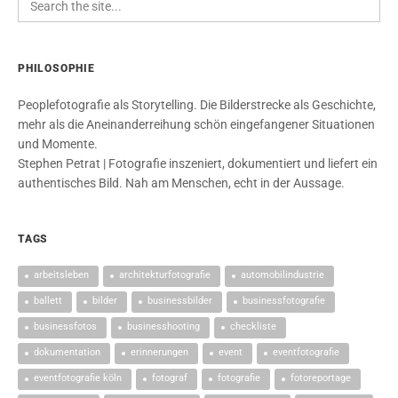
PHILOSOPHIE
Peoplefotografie als Storytelling. Die Bilderstrecke als Geschichte,
mehr als die Aneinanderreihung schön eingefangener Situationen
und Momente.
Stephen Petrat | Fotografie inszeniert, dokumentiert und liefert ein
authentisches Bild. Nah am Menschen, echt in der Aussage.
TAGS
arbeitsleben
architekturfotografie
automobilindustrie
ballett
bilder
businessbilder
businessfotografie
businessfotos
businesshooting
checkliste
dokumentation
erinnerungen
event
eventfotografie
eventfotografie köln
fotograf
fotografie
fotoreportage