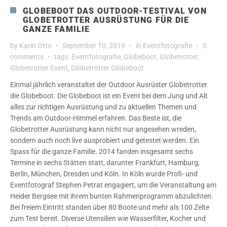
GLOBEBOOT DAS OUTDOOR-TESTIVAL VON
GLOBETROTTER AUSRÜSTUNG FÜR DIE
GANZE FAMILIE
by
Karin Otto
September 10, 2019
in
Eventfotografie
0
comments
tags:
Eventfotografie
,
Globeboot
,
Globetrotter
,
Globetrotter Event
,
Globetrotter Globeboot
Einmal jährlich veranstaltet der Outdoor Ausrüster Globetrotter
die Globeboot. Die Globeboot ist ein Event bei dem Jung und Alt
alles zur richtigen Ausrüstung und zu aktuellen Themen und
Trends am Outdoor-Himmel erfahren. Das Beste ist, die
Globetrotter Ausrüstung kann nicht nur angesehen wreden,
sondern auch noch live ausprobiert und getestet werden. Ein
Spass für die ganze Familie. 2014 fanden insgesamt sechs
Termine in sechs Stätten statt, darunter Frankfurt, Hamburg,
Berlin, München, Dresden und Köln. In Köln wurde Profi- und
Eventfotograf Stephen Petrat engagiert, um die Veranstaltung am
Heider Bergsee mit ihrem bunten Rahmenprogramm abzulichten.
Bei freiem Eintritt standen über 80 Boote und mehr als 100 Zelte
zum Test bereit. Diverse Utensilien wie Wasserfilter, Kocher und