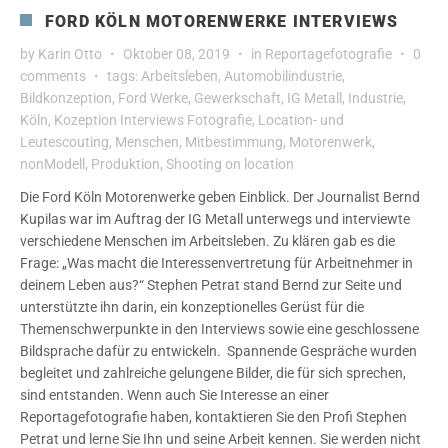
FORD KÖLN MOTORENWERKE INTERVIEWS
by
Karin Otto
Oktober 08, 2019
in
Reportagefotografie
0
comments
tags:
Arbeitsleben
,
Automobilindustrie
,
Bildkonzeption
,
Ford Werke
,
Gewerkschaft
,
IG Metall
,
Industrie
,
Köln
,
Kozeption Interviews Fotografie
,
Location- und
Leutescouting
,
Menschen
,
Mitbestimmung
,
Motorenwerk
,
nonModell
,
Produktion
,
Shooting on location
Die Ford Köln Motorenwerke geben Einblick. Der Journalist Bernd
Kupilas war im Auftrag der IG Metall unterwegs und interviewte
verschiedene Menschen im Arbeitsleben. Zu klären gab es die
Frage: „Was macht die Interessenvertretung für Arbeitnehmer in
deinem Leben aus?“ Stephen Petrat stand Bernd zur Seite und
unterstützte ihn darin, ein konzeptionelles Gerüst für die
Themenschwerpunkte in den Interviews sowie eine geschlossene
Bildsprache dafür zu entwickeln. Spannende Gespräche wurden
begleitet und zahlreiche gelungene Bilder, die für sich sprechen,
sind entstanden. Wenn auch Sie Interesse an einer
Reportagefotografie haben, kontaktieren Sie den Profi Stephen
Petrat und lerne Sie Ihn und seine Arbeit kennen. Sie werden nicht