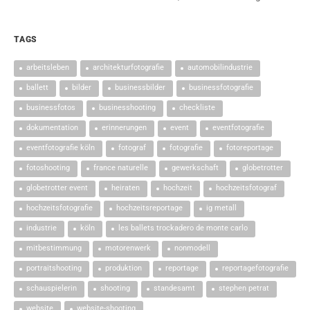
TAGS
arbeitsleben
architekturfotografie
automobilindustrie
ballett
bilder
businessbilder
businessfotografie
businessfotos
businesshooting
checkliste
dokumentation
erinnerungen
event
eventfotografie
eventfotografie köln
fotograf
fotografie
fotoreportage
fotoshooting
france naturelle
gewerkschaft
globetrotter
globetrotter event
heiraten
hochzeit
hochzeitsfotograf
hochzeitsfotografie
hochzeitsreportage
ig metall
industrie
köln
les ballets trockadero de monte carlo
mitbestimmung
motorenwerk
nonmodell
portraitshooting
produktion
reportage
reportagefotografie
schauspielerin
shooting
standesamt
stephen petrat
website
website-shooting