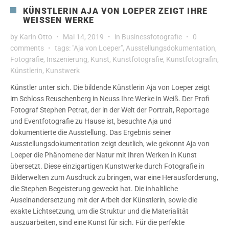
KÜNSTLERIN AJA VON LOEPER ZEIGT IHRE
WEISSEN WERKE
by
Karin Otto
Mai 14, 2019
in
Businessfotografie
0
comments
tags:
"Aja von Loeper"
,
Ausstellungsdokumentation
,
Fotografie
,
Inszenierung
,
Kunst
,
Kunstfotografie
,
Kunstfotografin
,
Künstlerin
,
Kunstwerk
Künstler unter sich. Die bildende Künstlerin Aja von Loeper zeigt
im Schloss Reuschenberg in Neuss Ihre Werke in Weiß. Der Profi
Fotograf Stephen Petrat, der in der Welt der Portrait, Reportage
und Eventfotografie zu Hause ist, besuchte Aja und
dokumentierte die Ausstellung. Das Ergebnis seiner
Ausstellungsdokumentation zeigt deutlich, wie gekonnt Aja von
Loeper die Phänomene der Natur mit Ihren Werken in Kunst
übersetzt. Diese einzigartigen Kunstwerke durch Fotografie in
Bilderwelten zum Ausdruck zu bringen, war eine Herausforderung,
die Stephen Begeisterung geweckt hat. Die inhaltliche
Auseinandersetzung mit der Arbeit der Künstlerin, sowie die
exakte Lichtsetzung, um die Struktur und die Materialität
auszuarbeiten, sind eine Kunst für sich. Für die perfekte