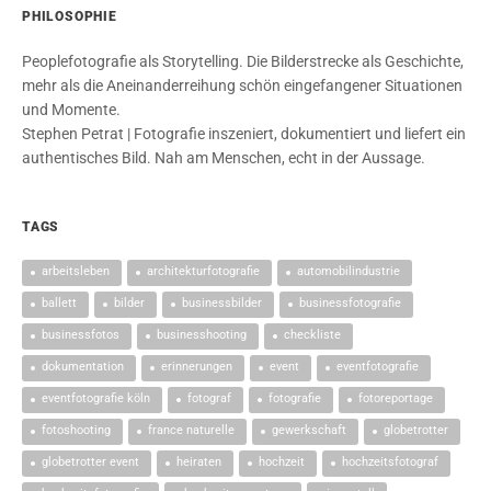
PHILOSOPHIE
Peoplefotografie als Storytelling. Die Bilderstrecke als Geschichte,
mehr als die Aneinanderreihung schön eingefangener Situationen
und Momente.
Stephen Petrat | Fotografie inszeniert, dokumentiert und liefert ein
authentisches Bild. Nah am Menschen, echt in der Aussage.
TAGS
arbeitsleben
architekturfotografie
automobilindustrie
ballett
bilder
businessbilder
businessfotografie
businessfotos
businesshooting
checkliste
dokumentation
erinnerungen
event
eventfotografie
eventfotografie köln
fotograf
fotografie
fotoreportage
fotoshooting
france naturelle
gewerkschaft
globetrotter
globetrotter event
heiraten
hochzeit
hochzeitsfotograf