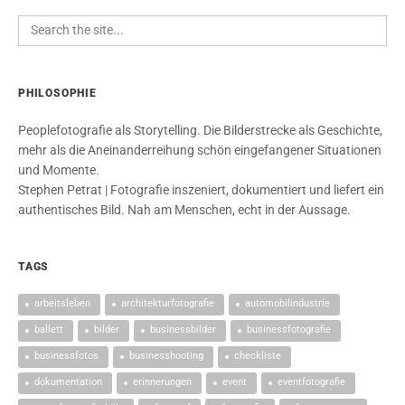
PHILOSOPHIE
Peoplefotografie als Storytelling. Die Bilderstrecke als Geschichte,
mehr als die Aneinanderreihung schön eingefangener Situationen
und Momente.
Stephen Petrat | Fotografie inszeniert, dokumentiert und liefert ein
authentisches Bild. Nah am Menschen, echt in der Aussage.
TAGS
arbeitsleben
architekturfotografie
automobilindustrie
ballett
bilder
businessbilder
businessfotografie
businessfotos
businesshooting
checkliste
dokumentation
erinnerungen
event
eventfotografie