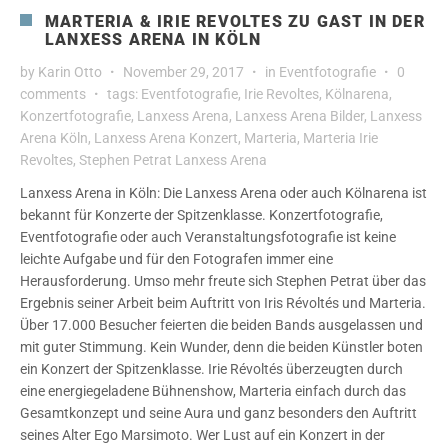
MARTERIA & IRIE REVOLTES ZU GAST IN DER
LANXESS ARENA IN KÖLN
by
Karin Otto
November 29, 2017
in
Eventfotografie
0
comments
tags:
Eventfotografie
,
Irie Revoltes
,
Kölnarena
,
Konzertfotografie
,
Lanxess Arena
,
Lanxess Arena Bilder
,
Lanxess
Arena Köln
,
Lanxess Arena Konzert
,
Marteria
,
Marteria Irie
Revoltes
,
Stephen Petrat Lanxess Arena
Lanxess Arena in Köln: Die Lanxess Arena oder auch Kölnarena ist
bekannt für Konzerte der Spitzenklasse. Konzertfotografie,
Eventfotografie oder auch Veranstaltungsfotografie ist keine
leichte Aufgabe und für den Fotografen immer eine
Herausforderung. Umso mehr freute sich Stephen Petrat über das
Ergebnis seiner Arbeit beim Auftritt von Iris Révoltés und Marteria.
Über 17.000 Besucher feierten die beiden Bands ausgelassen und
mit guter Stimmung. Kein Wunder, denn die beiden Künstler boten
ein Konzert der Spitzenklasse. Irie Révoltés überzeugten durch
eine energiegeladene Bühnenshow, Marteria einfach durch das
Gesamtkonzept und seine Aura und ganz besonders den Auftritt
seines Alter Ego Marsimoto. Wer Lust auf ein Konzert in der