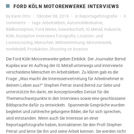
FORD KÖLN MOTORENWERKE INTERVIEWS
by
Karin Otto
Oktober 08, 2019
in
Reportagefotografie
0
comments
tags:
Arbeitsleben
,
Automobilindustrie
,
Bildkonzeption
,
Ford Werke
,
Gewerkschaft
,
IG Metall
,
Industrie
,
Köln
,
Kozeption Interviews Fotografie
,
Location- und
Leutescouting
,
Menschen
,
Mitbestimmung
,
Motorenwerk
,
nonModell
,
Produktion
,
Shooting on location
Die Ford Köln Motorenwerke geben Einblick. Der Journalist Bernd
Kupilas war im Auftrag der IG Metall unterwegs und interviewte
verschiedene Menschen im Arbeitsleben. Zu klären gab es die
Frage: „Was macht die Interessenvertretung für Arbeitnehmer in
deinem Leben aus?“ Stephen Petrat stand Bernd zur Seite und
unterstützte ihn darin, ein konzeptionelles Gerüst für die
Themenschwerpunkte in den Interviews sowie eine geschlossene
Bildsprache dafür zu entwickeln. Spannende Gespräche wurden
begleitet und zahlreiche gelungene Bilder, die für sich sprechen,
sind entstanden. Wenn auch Sie Interesse an einer
Reportagefotografie haben, kontaktieren Sie den Profi Stephen
Petrat und lerne Sie Ihn und seine Arbeit kennen. Sie werden nicht