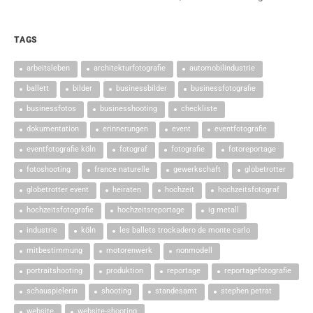
TAGS
arbeitsleben
architekturfotografie
automobilindustrie
ballett
bilder
businessbilder
businessfotografie
businessfotos
businesshooting
checkliste
dokumentation
erinnerungen
event
eventfotografie
eventfotografie köln
fotograf
fotografie
fotoreportage
fotoshooting
france naturelle
gewerkschaft
globetrotter
globetrotter event
heiraten
hochzeit
hochzeitsfotograf
hochzeitsfotografie
hochzeitsreportage
ig metall
industrie
köln
les ballets trockadero de monte carlo
mitbestimmung
motorenwerk
nonmodell
portraitshooting
produktion
reportage
reportagefotografie
schauspielerin
shooting
standesamt
stephen petrat
website
website-shooting