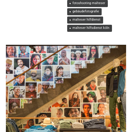
fotoshooting malteser
gebäudefotografie
malteser hilfdienst
malteser hilfsdienst köln