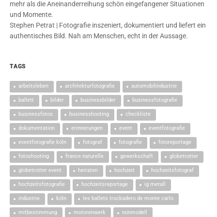
mehr als die Aneinanderreihung schön eingefangener Situationen
und Momente.
Stephen Petrat | Fotografie inszeniert, dokumentiert und liefert ein
authentisches Bild. Nah am Menschen, echt in der Aussage.
TAGS
arbeitsleben
architekturfotografie
automobilindustrie
ballett
bilder
businessbilder
businessfotografie
businessfotos
businesshooting
checkliste
dokumentation
erinnerungen
event
eventfotografie
eventfotografie köln
fotograf
fotografie
fotoreportage
fotoshooting
france naturelle
gewerkschaft
globetrotter
globetrotter event
heiraten
hochzeit
hochzeitsfotograf
hochzeitsfotografie
hochzeitsreportage
ig metall
industrie
köln
les ballets trockadero de monte carlo
mitbestimmung
motorenwerk
nonmodell