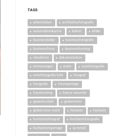
TAGS
arbeitsleben
architekturfotografie
automobilindustrie
ballett
bilder
businessbilder
businessfotografie
businessfotos
businesshooting
checkliste
dokumentation
erinnerungen
event
eventfotografie
eventfotografie köln
fotograf
fotografie
fotoreportage
fotoshooting
france naturelle
gewerkschaft
globetrotter
globetrotter event
heiraten
hochzeit
hochzeitsfotograf
hochzeitsfotografie
hochzeitsreportage
ig metall