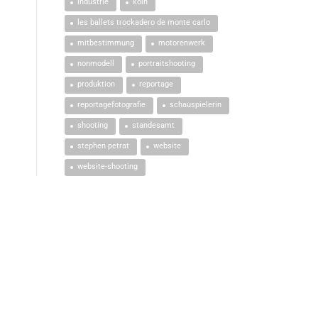
industrie
köln
les ballets trockadero de monte carlo
mitbestimmung
motorenwerk
nonmodell
portraitshooting
produktion
reportage
reportagefotografie
schauspielerin
shooting
standesamt
stephen petrat
website
website-shooting