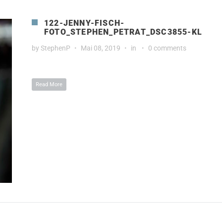
122-JENNY-FISCH-
FOTO_STEPHEN_PETRAT_DSC3855-KL
by
StephenP
Mai 08, 2019
in
0 comments
Read More