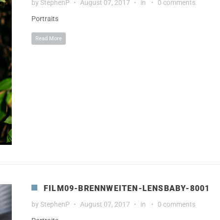
by
StephenP
August 07, 2017
in
0 comments
Portraits
Read More
FILM09-BRENNWEITEN-LENSBABY-8001
by
StephenP
August 07, 2017
in
0 comments