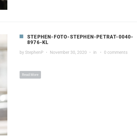
STEPHEN-FOTO-STEPHEN-PETRAT-0040-
8976-KL
by
StephenP
November 30, 2020
in
0 comments
Read More