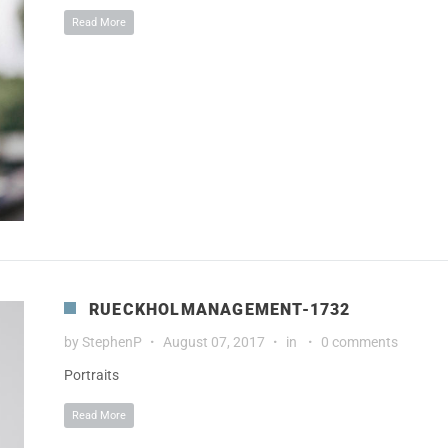
Read More
RUECKHOLMANAGEMENT-1732
by
StephenP
August 07, 2017
in
0 comments
Portraits
Read More