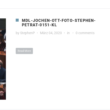
MDL-JOCHEN-OTT-FOTO-STEPHEN-
PETRAT-0151-KL
by
StephenP
März 04, 2020
in
0 comments
Read More