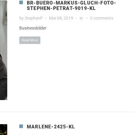
BR-BUERO-MARKUS-GLUCH-FOTO-
STEPHEN-PETRAT-9019-KL
by
StephenP
Mai 08, 2019
in
0 comments
Businessbilder
Read More
MARLENE-2425-KL