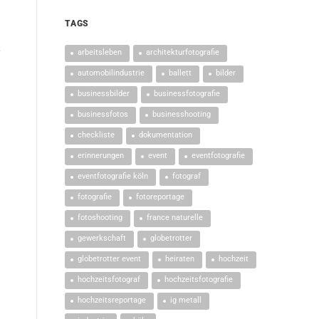
TAGS
arbeitsleben
architekturfotografie
automobilindustrie
ballett
bilder
businessbilder
businessfotografie
businessfotos
businesshooting
checkliste
dokumentation
erinnerungen
event
eventfotografie
eventfotografie köln
fotograf
fotografie
fotoreportage
fotoshooting
france naturelle
gewerkschaft
globetrotter
globetrotter event
heiraten
hochzeit
hochzeitsfotograf
hochzeitsfotografie
hochzeitsreportage
ig metall