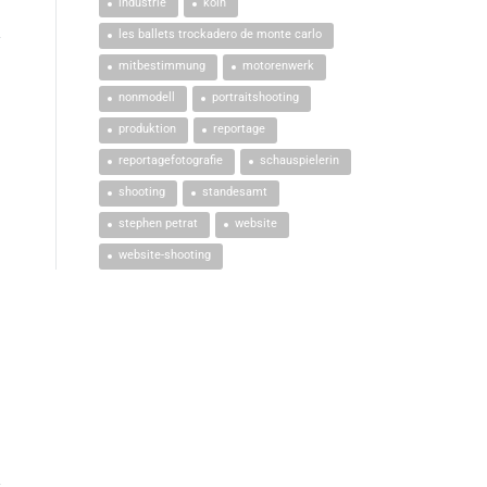
industrie
köln
les ballets trockadero de monte carlo
mitbestimmung
motorenwerk
nonmodell
portraitshooting
produktion
reportage
reportagefotografie
schauspielerin
shooting
standesamt
stephen petrat
website
website-shooting