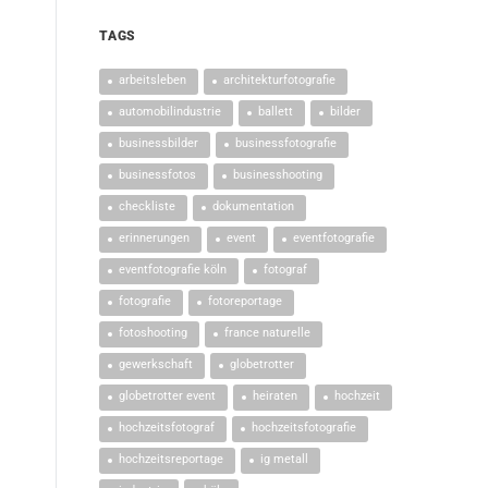
TAGS
arbeitsleben
architekturfotografie
automobilindustrie
ballett
bilder
businessbilder
businessfotografie
businessfotos
businesshooting
checkliste
dokumentation
erinnerungen
event
eventfotografie
eventfotografie köln
fotograf
fotografie
fotoreportage
fotoshooting
france naturelle
gewerkschaft
globetrotter
globetrotter event
heiraten
hochzeit
hochzeitsfotograf
hochzeitsfotografie
hochzeitsreportage
ig metall