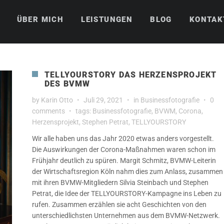
ÜBER MICH
LEISTUNGEN
BLOG
KONTAK
TELLYOURSTORY DAS HERZENSPROJEKT
DES BVMW
by
Karin Otto
Juli 29, 2021
in
Businessfotografie
0
comments
tags:
Businessfotografie
,
BVWM
,
Corona
,
Herzensprojekt
,
Stephen Petrat
,
TELLYOURSTORY
Wir alle haben uns das Jahr 2020 etwas anders vorgestellt.
Die Auswirkungen der Corona-Maßnahmen waren schon im
Frühjahr deutlich zu spüren. Margit Schmitz, BVMW-Leiterin
der Wirtschaftsregion Köln nahm dies zum Anlass, zusammen
mit ihren BVMW-Mitgliedern Silvia Steinbach und Stephen
Petrat, die Idee der TELLYOURSTORY-Kampagne ins Leben zu
rufen. Zusammen erzählen sie acht Geschichten von den
unterschiedlichsten Unternehmen aus dem BVMW-Netzwerk.