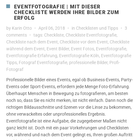
EVENTFOTOGRAFIE | MIT DIESER
CHECKLISTE WERDEN IHRE BILDER ZUM
ERFOLG
by
Karin Otto
April 06, 2018
in
Checklisten und Tipps
3
comments
tags:
Checkliste
,
Checkliste Eventfotografie
,
Checkliste nach dem Event
,
Checkliste vor dem Event
,
Checkliste
während dem Event
,
Event Bilder
,
Event Fotos
,
Eventfotografie
,
Eventfotografie Erfahrung
,
Eventfotografie Köln
,
Eventfotografie
Tipps
,
Fotograf Eventfotografie
,
professionelle Bilder
,
Profi-
Fotograf
Professionelle Bilder eines Events, egal ob Business-Events, Party-
Events oder Sport-Events, erfordern jede Menge Foto-Erfahrung.
Überhaupt Menschen in Bewegung zu fotografieren, am besten
noch so, dass Sie es nicht merken, ist nicht einfach. Dann noch die
richtigen Bildausschnitte und Szenen vor die Linse zu bekommen,
ohne verwackeltes oder unprofessionelles Ergebnis.
Eventfotografie ist eine Aufgabe, die zugegebener Maßen nicht
ganz leicht ist. Doch mit ein paar Vorkehrungen und Checklisten
vor, während und nach dem Event gelingt es, Ihren großen Auftritt