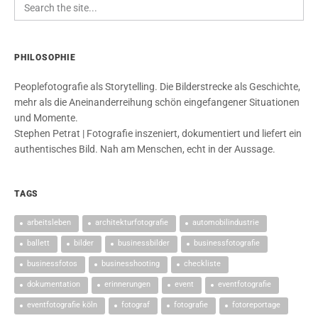
PHILOSOPHIE
Peoplefotografie als Storytelling. Die Bilderstrecke als Geschichte,
mehr als die Aneinanderreihung schön eingefangener Situationen
und Momente.
Stephen Petrat | Fotografie inszeniert, dokumentiert und liefert ein
authentisches Bild. Nah am Menschen, echt in der Aussage.
TAGS
arbeitsleben
architekturfotografie
automobilindustrie
ballett
bilder
businessbilder
businessfotografie
businessfotos
businesshooting
checkliste
dokumentation
erinnerungen
event
eventfotografie
eventfotografie köln
fotograf
fotografie
fotoreportage