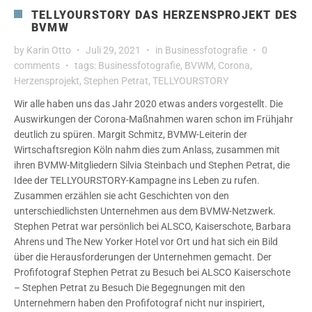
TELLYOURSTORY DAS HERZENSPROJEKT DES
BVMW
by
Karin Otto
Juli 29, 2021
in
Businessfotografie
0
comments
tags:
Businessfotografie
,
BVWM
,
Corona
,
Herzensprojekt
,
Stephen Petrat
,
TELLYOURSTORY
Wir alle haben uns das Jahr 2020 etwas anders vorgestellt. Die
Auswirkungen der Corona-Maßnahmen waren schon im Frühjahr
deutlich zu spüren. Margit Schmitz, BVMW-Leiterin der
Wirtschaftsregion Köln nahm dies zum Anlass, zusammen mit
ihren BVMW-Mitgliedern Silvia Steinbach und Stephen Petrat, die
Idee der TELLYOURSTORY-Kampagne ins Leben zu rufen.
Zusammen erzählen sie acht Geschichten von den
unterschiedlichsten Unternehmen aus dem BVMW-Netzwerk.
Stephen Petrat war persönlich bei ALSCO, Kaiserschote, Barbara
Ahrens und The New Yorker Hotel vor Ort und hat sich ein Bild
über die Herausforderungen der Unternehmen gemacht. Der
Profifotograf Stephen Petrat zu Besuch bei ALSCO Kaiserschote
– Stephen Petrat zu Besuch Die Begegnungen mit den
Unternehmern haben den Profifotograf nicht nur inspiriert,