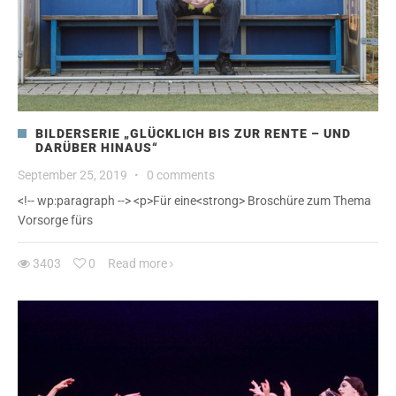
BILDERSERIE „GLÜCKLICH BIS ZUR RENTE – UND
DARÜBER HINAUS“
September 25, 2019
·
0 comments
<!-- wp:paragraph --> <p>Für eine<strong> Broschüre zum Thema
Vorsorge fürs
3403
0
Read more