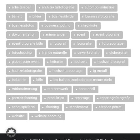
arbeitsleben
architekturfotografie
automobilindustrie
ballett
bilder
businessbilder
businessfotografie
businessfotos
businesshooting
checkliste
dokumentation
erinnerungen
event
eventfotografie
eventfotografie köln
fotograf
fotografie
fotoreportage
fotoshooting
france naturelle
gewerkschaft
globetrotter
globetrotter event
heiraten
hochzeit
hochzeitsfotograf
hochzeitsfotografie
hochzeitsreportage
ig metall
industrie
köln
les ballets trockadero de monte carlo
mitbestimmung
motorenwerk
nonmodell
portraitshooting
produktion
reportage
reportagefotografie
schauspielerin
shooting
standesamt
stephen petrat
website
website-shooting