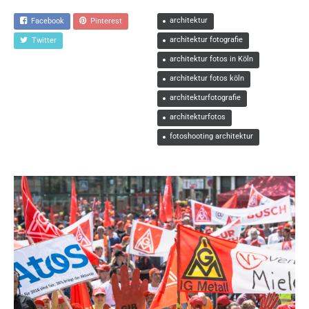
architektur
Facebook
Pinterest
architektur fotografie
Twitter
architektur fotos in Köln
architektur fotos köln
architekturfotografie
architekturfotos
fotoshooting architektur