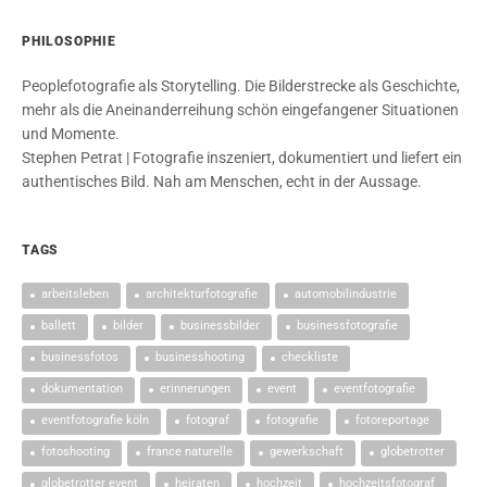
PHILOSOPHIE
Peoplefotografie als Storytelling. Die Bilderstrecke als Geschichte,
mehr als die Aneinanderreihung schön eingefangener Situationen
und Momente.
Stephen Petrat | Fotografie inszeniert, dokumentiert und liefert ein
authentisches Bild. Nah am Menschen, echt in der Aussage.
TAGS
arbeitsleben
architekturfotografie
automobilindustrie
ballett
bilder
businessbilder
businessfotografie
businessfotos
businesshooting
checkliste
dokumentation
erinnerungen
event
eventfotografie
eventfotografie köln
fotograf
fotografie
fotoreportage
fotoshooting
france naturelle
gewerkschaft
globetrotter
globetrotter event
heiraten
hochzeit
hochzeitsfotograf