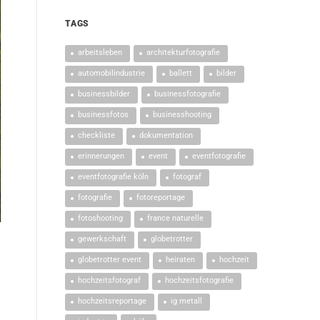
TAGS
arbeitsleben
architekturfotografie
automobilindustrie
ballett
bilder
businessbilder
businessfotografie
businessfotos
businesshooting
checkliste
dokumentation
erinnerungen
event
eventfotografie
eventfotografie köln
fotograf
fotografie
fotoreportage
fotoshooting
france naturelle
gewerkschaft
globetrotter
globetrotter event
heiraten
hochzeit
hochzeitsfotograf
hochzeitsfotografie
hochzeitsreportage
ig metall