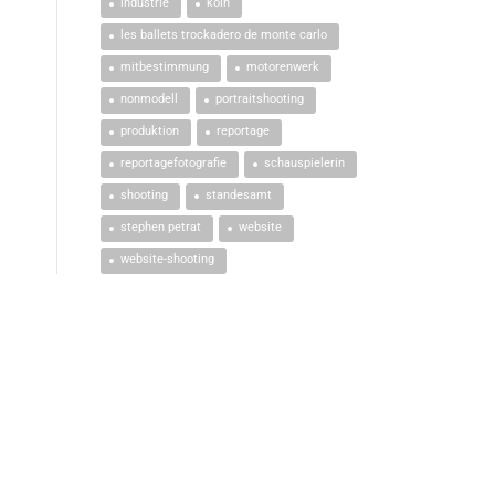
industrie
köln
les ballets trockadero de monte carlo
mitbestimmung
motorenwerk
nonmodell
portraitshooting
produktion
reportage
reportagefotografie
schauspielerin
shooting
standesamt
stephen petrat
website
website-shooting