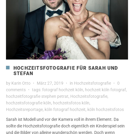
HOCHZEITSFOTOGRAFIE FÜR SARAH UND
STEFAN
by
Karin Otto
März 27, 2019
in
Hochzeitsfotografie
0
comments
tags:
fotograf hochzeit köln
,
hochzeit köln fotograf
,
hochzeitfotografie stephen petrat
,
Hochzeitsfotografie
,
hochzeitsfotografie köln
,
hochzeitsfotos köln
,
Hochzeitsreportage
,
köln fotograf hochzeit
,
köln hochzeitsfotos
Sarah ist Modell und vor der Kamera voll in ihrem Element. Da
sollte die Hochzeitsfotografie doch eigentlich ein Kinderspiel sein
und die Bilder von alleine wunderschön werden. Doch wenn