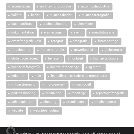
arbeitsleben
architekturfotografie
automobilindustrie
ballett
bilder
businessbilder
businessfotografie
businessfotos
businesshooting
checkliste
dokumentation
erinnerungen
event
eventfotografie
eventfotografie köln
fotograf
fotografie
fotoreportage
fotoshooting
france naturelle
gewerkschaft
globetrotter
globetrotter event
heiraten
hochzeit
hochzeitsfotograf
hochzeitsfotografie
hochzeitsreportage
ig metall
industrie
köln
les ballets trockadero de monte carlo
mitbestimmung
motorenwerk
nonmodell
portraitshooting
produktion
reportage
reportagefotografie
schauspielerin
shooting
standesamt
stephen petrat
website
website-shooting