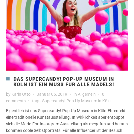
DAS SUPERCANDY! POP-UP MUSEUM IN
KÖLN IST EIN MUSS FÜR ALLE MÄDELS!
by
Karin Otto
Januar 05, 2019
in
Allgemein
0
comments
tags:
Supercandy! Pop-Up Museum in Köln
Eigentlich ist das Supercandy! Pop-Up Museum in Köln-Ehrenfeld
eine traditionelle Kunstausstellung. In Wirklichkeit aber entpuppt
sich die Made-For-Instagram Ausstellung als megafun und heraus
kommen coole Selbstporträts. Für alle Influencer ist der Besuch