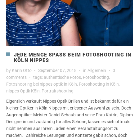
JEDE MENGE SPASS BEIM FOTOSHOOTING IN K
ÖLN NIPPES
by
Karin Otto
September 07, 2018
in
Allgemein
0
comments
tags:
authentische Fotos
,
Fotoshooting
,
Fotoshooting bei nippes optik in Köln
,
Fotoshooting in Köln
,
nippes Optik Köln
,
Portraitshooting
Eigentlich verkauft Nippes Optik Brillen und ist bekannt dafür ein
kleiner Optiker in Köln Nippes mit erlesener Auswahl zu sein. Doch
Augenoptiker-Meister Daniel Schaub und seine Frau Katrin, Diplom
Designerin und zuständig für alles Schöne, lassen es sich oftmals
nicht nehmen aus Ihrem Laden einen Veranstaltungsort zu
machen. Zahlreiche Lesungen und Konzerte gab’s schon, doch