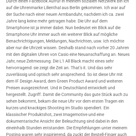
Durch einen Facebook Aufruf in meinem sozialen Netzwerk bin ich
auf die Uhrenmarke Lilienthal aus Berlin gekommen. Ich war auf
der Suche nach einer neuen Armbanduhr, nachdem ich ca. zwei
Jahre lang keine mehr getragen habe. Die Uhr auf dem
Smartphone ist ja immer dabei. Nun bedeutet ein Blick auf die
Smartphone Uhr immer auch ein weiterer Blick auf mögliche
Benachrichtigungen, Meldungen, Nachrichten, usw. Ich möchte
aber nur die Uhrzeit wissen. Deshalb stand nach vorher 20 Jahren
mit den digitalen Uhren von Casio eine Neuanschaffung an. Neues
Jahr, neue Zeitmessung. Die L1 All Black macht eines sehr
hervorragend: sie zeigt die Zeit an. That’s it. Und das sehr
zuverlässig und optisch sehr ansprechend. So ist diese Uhr mit
dem IF Design Award, dem Green Product Award und weiteren
Preisen ausgezeichnet. Und in Deutschland entwickelt und
hergestellt. Zugriff. Damit die Community das gute Stück auch zu
sehen bekommt, bekam die neue Uhr vor dem ersten Tragen ein
kurzes und knackiges Shooting im Studio spendiert. Ein
klassischer Produktshot, zwei Imagemotive und eine
dokumentarische Ansicht der Beleuchtung sind dabei in den
eineinhalb Stunden entstanden. Die Empfehlungen unter meinem
Posting waren sehr inspirierend, da zuckt der Bestell-Finger auch