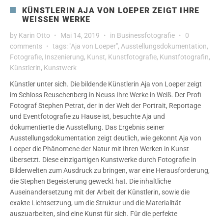
KÜNSTLERIN AJA VON LOEPER ZEIGT IHRE
WEISSEN WERKE
by
Karin Otto
Mai 14, 2019
in
Businessfotografie
0
comments
tags:
"Aja von Loeper"
,
Ausstellungsdokumentation
,
Fotografie
,
Inszenierung
,
Kunst
,
Kunstfotografie
,
Kunstfotografin
,
Künstlerin
,
Kunstwerk
Künstler unter sich. Die bildende Künstlerin Aja von Loeper zeigt
im Schloss Reuschenberg in Neuss Ihre Werke in Weiß. Der Profi
Fotograf Stephen Petrat, der in der Welt der Portrait, Reportage
und Eventfotografie zu Hause ist, besuchte Aja und
dokumentierte die Ausstellung. Das Ergebnis seiner
Ausstellungsdokumentation zeigt deutlich, wie gekonnt Aja von
Loeper die Phänomene der Natur mit Ihren Werken in Kunst
übersetzt. Diese einzigartigen Kunstwerke durch Fotografie in
Bilderwelten zum Ausdruck zu bringen, war eine Herausforderung,
die Stephen Begeisterung geweckt hat. Die inhaltliche
Auseinandersetzung mit der Arbeit der Künstlerin, sowie die
exakte Lichtsetzung, um die Struktur und die Materialität
auszuarbeiten, sind eine Kunst für sich. Für die perfekte