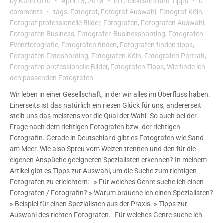
by
Karin Otto
April 13, 2018
in
Checklisten und Tipps
0
comments
tags:
Fotograf
,
Fotograf Auswahl
,
Fotograf Köln
,
Fotograf professionelle Bilder
,
Fotografen
,
Fotografen Auswahl
,
Fotografen Business
,
Fotografen Businesshooting
,
Fotografen
Eventfotografie
,
Fotografen finden
,
Fotografen finden tipps
,
Fotografen Fotoshooting
,
Fotografen Köln
,
Fotografen Portrait
,
Fotografen professionelle Bilder
,
Fotografen Tipps
,
Wie finde ich
den passenden Fotografen
Wir leben in einer Gesellschaft, in der wir alles im Überfluss haben.
Einerseits ist das natürlich ein riesen Glück für uns, andererseit
stellt uns das meistens vor die Qual der Wahl. So auch bei der
Frage nach dem richtigen Fotografen bzw. der richtigen
Fotografin. Gerade in Deutschland gibt es Fotografen wie Sand
am Meer. Wie also Spreu vom Weizen trennen und den für die
eigenen Anspüche geeigneten Spezialisten erkennen? In meinem
Artikel gibt es Tipps zur Auswahl, um die Suche zum richtigen
Fotografen zu erleichtern: » Für welches Genre suche ich einen
Fotografen / Fotografin? » Warum brauche ich einen Spezialisten?
» Beispiel für einen Spezialisten aus der Praxis. » Tipps zur
Auswahl des richten Fotografen. Für welches Genre suche ich