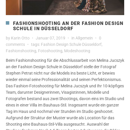
FASHIONSHOOTING AN DER FASHION DESIGN
SCHULE IN DÜSSELDORF
by
Karin Otto
Januar 07, 2019
in
Allgemein
0
comments
tags:
Fashion Design Schule Düsseldorf
,
Fashionshooting
,
Fotoshooting
,
Modeshooting
Beim Fashionshooting für die Abschlussarbeit von Melina Jucszyk
an der Fashion Design Schule in Düsseldorf stelle der Fotograf
Stephen Petrat nicht nur die Models ins beste Licht, er bewies
wieder einmal seine Professionalität und seinen Perfektionismus.
Das Fashion-Fotoshooting für Melina Jucszyk und Ihr 10-köpfiges
Team, darunter Designerinnen, Visagistinnen, Modelle und
Fotografen bestand aus zwei Shootings, davon eins im Studio und
eines in einer Villa im Bauhaus-Stil. Insgesamt wurde ein ganzer
Tag im Haus und nochmal vier Stunden im Studio geshootet.
Aufgrund der Struktur der Muster wurde als Location für das
Shooting eine Bauhaus-Stil-Villa ausgesucht. Auswahl der