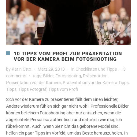
10 TIPPS VOM PROFI ZUR PRÄSENTATION
VOR DER KAMERA BEIM FOTOSHOOTING
by
Karin Otto
März 29, 2018
in
Checklisten und Tipps
3
comments
tags:
Bilder
,
Fotoshooting
,
Präsentation
,
Präsentation vor der Kamera
,
Präsentation vor der Kamera Tipps
,
Tipps
,
Tipps Fotograf
,
Tipps vom Profi
Sich vor der Kamera zu präsentieren fällt dem Einen leichter,
Andere wiederum fühlen sich gar nicht wohl. Professionelle Bilder
können bei einem Fotoshooting aber nur entstehen, wenn die
abgelichtete Person so authentisch und natürlich wie möglich
rüberkommt. Auch, wenn Sie nicht das geborene Model sind,
helfen ein paar Tipps im Vorfeld, um das Beste herauszuholen. In