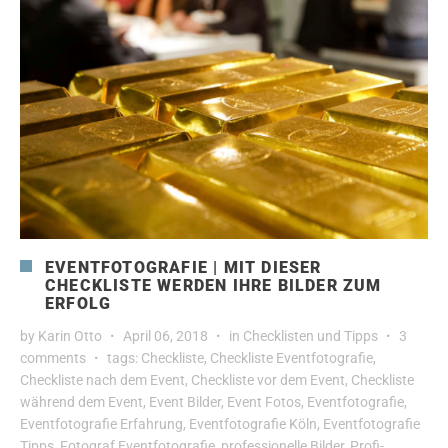
EVENTFOTOGRAFIE | MIT DIESER
CHECKLISTE WERDEN IHRE BILDER ZUM
ERFOLG
by
Karin Otto
April 06, 2018
in
Checklisten und Tipps
3
comments
tags:
Checkliste
,
Checkliste Eventfotografie
,
Checkliste nach dem Event
,
Checkliste vor dem Event
,
Checkliste
während dem Event
,
Event Bilder
,
Event Fotos
,
Eventfotografie
,
Eventfotografie Erfahrung
,
Eventfotografie Köln
,
Eventfotografie
Tipps
,
Fotograf Eventfotografie
,
professionelle Bilder
,
Profi-