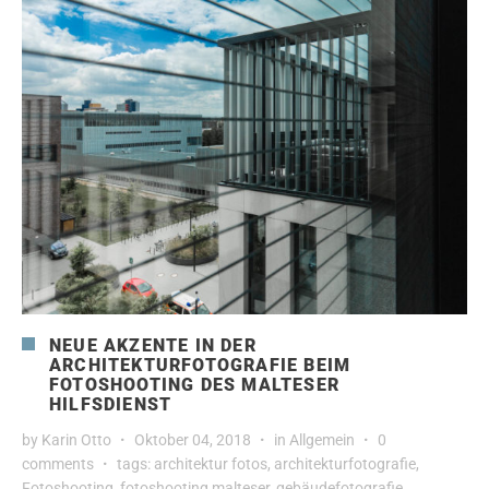
NEUE AKZENTE IN DER
ARCHITEKTURFOTOGRAFIE BEIM
FOTOSHOOTING DES MALTESER
HILFSDIENST
by
Karin Otto
Oktober 04, 2018
in
Allgemein
0
comments
tags:
architektur fotos
,
architekturfotografie
,
Fotoshooting
,
fotoshooting malteser
,
gebäudefotografie
,